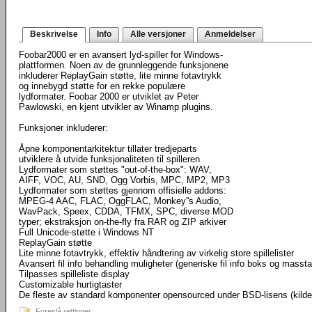
Beskrivelse
Info
Alle versjoner
Anmeldelser
Foobar2000 er en avansert lyd-spiller for Windows-
plattformen. Noen av de grunnleggende funksjonene
inkluderer ReplayGain støtte, lite minne fotavtrykk
og innebygd støtte for en rekke populære
lydformater. Foobar 2000 er utviklet av Peter
Pawlowski, en kjent utvikler av Winamp plugins.
Funksjoner inkluderer:
Åpne komponentarkitektur tillater tredjeparts
utviklere å utvide funksjonaliteten til spilleren
Lydformater som støttes "out-of-the-box": WAV,
AIFF, VOC, AU, SND, Ogg Vorbis, MPC, MP2, MP3
Lydformater som støttes gjennom offisielle addons:
MPEG-4 AAC, FLAC, OggFLAC, Monkey''s Audio,
WavPack, Speex, CDDA, TFMX, SPC, diverse MOD
typer; ekstraksjon on-the-fly fra RAR og ZIP arkiver
Full Unicode-støtte i Windows NT
ReplayGain støtte
Lite minne fotavtrykk, effektiv håndtering av virkelig store spillelister
Avansert fil info behandling muligheter (generiske fil info boks og masst
Tilpasses spilleliste display
Customizable hurtigtaster
De fleste av standard komponenter opensourced under BSD-lisens (kild
Foreslå rettinger