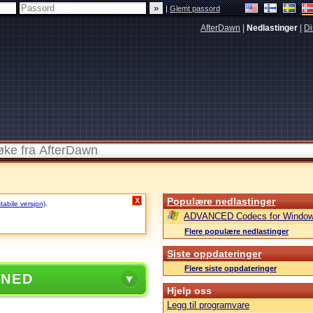
|
Glemt passord
AfterDawn
|
Nedlastinger
|
Di
Populære nedlastinger
X
stabile versjon)
.
ADVANCED Codecs for Window
Flere populære nedlastinger
Siste oppdateringer
Flere siste oppdateringer
 NED
Hjelp oss
Legg til programvare