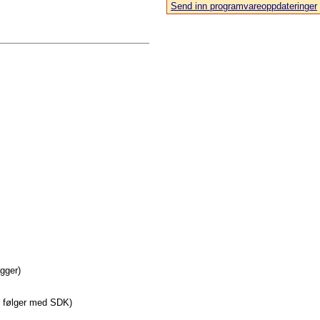
Send inn programvareoppdateringer
agger)
e følger med SDK)