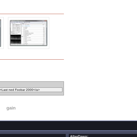
gain
AfterDawn: