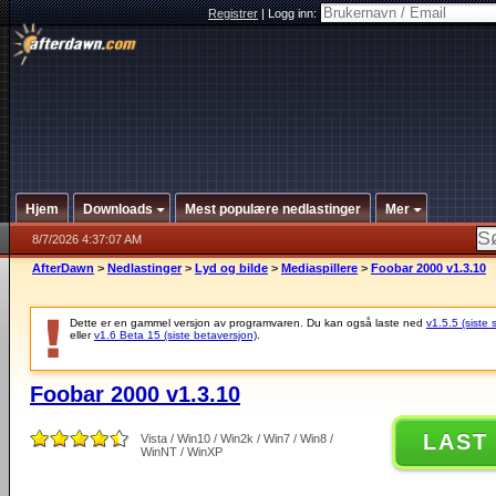
Registrer
|
Logg inn:
Hjem
Downloads
Mest populære nedlastinger
Mer
8/7/2026 4:37:07 AM
AfterDawn
>
Nedlastinger
>
Lyd og bilde
>
Mediaspillere
>
Foobar 2000 v1.3.10
Dette er en gammel versjon av programvaren. Du kan også laste ned
v1.5.5 (siste 
eller
v1.6 Beta 15 (siste betaversjon)
.
Foobar 2000 v1.3.10
LAST
Vista / Win10 / Win2k / Win7 / Win8 /
WinNT / WinXP