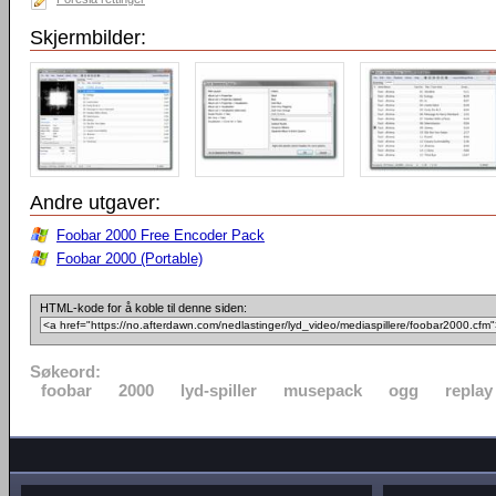
Skjermbilder:
Andre utgaver:
Foobar 2000 Free Encoder Pack
Foobar 2000 (Portable)
HTML-kode for å koble til denne siden:
Søkeord:
foobar
2000
lyd-spiller
musepack
ogg
replay