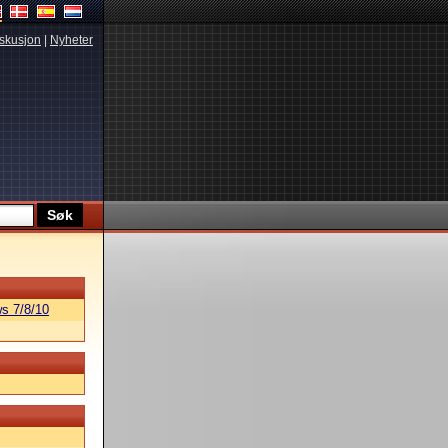
skusjon
|
Nyheter
s 7/8/10