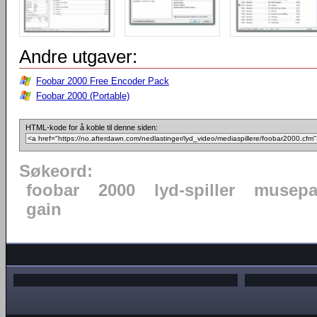
Andre utgaver:
Foobar 2000 Free Encoder Pack
Foobar 2000 (Portable)
HTML-kode for å koble til denne siden:
Søkeord:
foobar
2000
lyd-spiller
musepa
gain