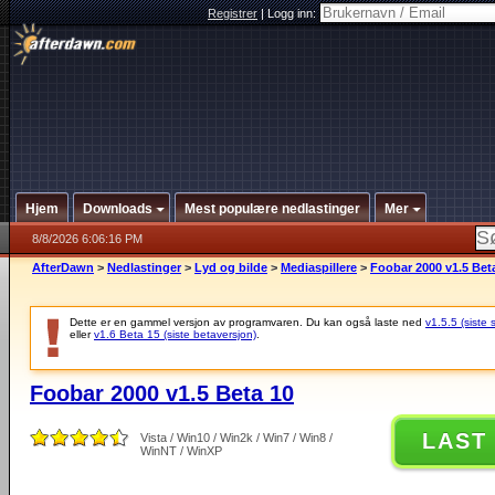
Registrer
|
Logg inn:
Hjem
Downloads
Mest populære nedlastinger
Mer
8/8/2026 6:06:16 PM
AfterDawn
>
Nedlastinger
>
Lyd og bilde
>
Mediaspillere
>
Foobar 2000 v1.5 Bet
Dette er en gammel versjon av programvaren. Du kan også laste ned
v1.5.5 (siste 
eller
v1.6 Beta 15 (siste betaversjon)
.
Foobar 2000 v1.5 Beta 10
LAST
Vista / Win10 / Win2k / Win7 / Win8 /
WinNT / WinXP