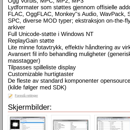
Ogg Vorbis, MPC, MP2, MP3
Lydformater som støttes gjennom offisielle a
FLAC, OggFLAC, Monkey''s Audio, WavPack,
SPC, diverse MOD typer; ekstraksjon on-the-fl
arkiver
Full Unicode-støtte i Windows NT
ReplayGain støtte
Lite minne fotavtrykk, effektiv håndtering av virke
Avansert fil info behandling muligheter (generisk
masstagger)
Tilpasses spilleliste display
Customizable hurtigtaster
De fleste av standard komponenter opensourc
(kilde følger med SDK)
Foreslå rettinger
Skjermbilder: