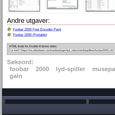
Andre utgaver:
Foobar 2000 Free Encoder Pack
Foobar 2000 (Portable)
HTML-kode for å koble til denne siden:
Søkeord:
foobar
2000
lyd-spiller
musepa
gain