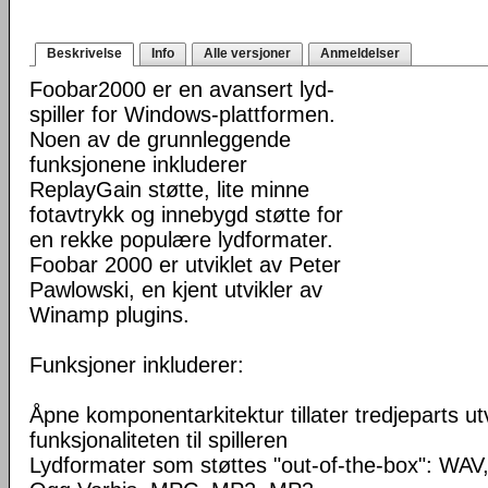
Beskrivelse
Info
Alle versjoner
Anmeldelser
Foobar2000 er en avansert lyd-
spiller for Windows-plattformen.
Noen av de grunnleggende
funksjonene inkluderer
ReplayGain støtte, lite minne
fotavtrykk og innebygd støtte for
en rekke populære lydformater.
Foobar 2000 er utviklet av Peter
Pawlowski, en kjent utvikler av
Winamp plugins.
Funksjoner inkluderer:
Åpne komponentarkitektur tillater tredjeparts ut
funksjonaliteten til spilleren
Lydformater som støttes "out-of-the-box": WA