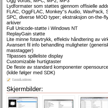
Ogg Vorbis, MPC, MP2, MP3
Lydformater som støttes gjennom offisielle a
FLAC, OggFLAC, Monkey''s Audio, WavPack,
SPC, diverse MOD typer; ekstraksjon on-the-fl
arkiver
Full Unicode-støtte i Windows NT
ReplayGain støtte
Lite minne fotavtrykk, effektiv håndtering av virke
Avansert fil info behandling muligheter (generisk
masstagger)
Tilpasses spilleliste display
Customizable hurtigtaster
De fleste av standard komponenter opensourc
(kilde følger med SDK)
Foreslå rettinger
Skjermbilder: