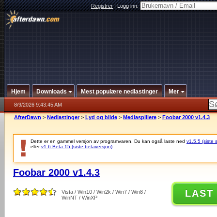
Registrer
|
Logg inn:
Hjem
Downloads
Mest populære nedlastinger
Mer
8/9/2026 9:43:45 AM
AfterDawn
>
Nedlastinger
>
Lyd og bilde
>
Mediaspillere
>
Foobar 2000 v1.4.3
Dette er en gammel versjon av programvaren. Du kan også laste ned
v1.5.5 (siste 
eller
v1.6 Beta 15 (siste betaversjon)
.
Foobar 2000 v1.4.3
LAST
Vista / Win10 / Win2k / Win7 / Win8 /
WinNT / WinXP