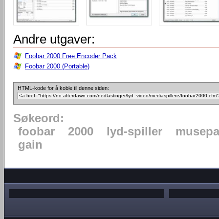
Andre utgaver:
Foobar 2000 Free Encoder Pack
Foobar 2000 (Portable)
HTML-kode for å koble til denne siden:
Søkeord:
foobar
2000
lyd-spiller
musepa
gain