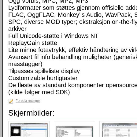
Ogg Vorbis, MPC, MP2, MP3
Lydformater som støttes gjennom offisielle a
FLAC, OggFLAC, Monkey''s Audio, WavPack,
SPC, diverse MOD typer; ekstraksjon on-the-fl
arkiver
Full Unicode-støtte i Windows NT
ReplayGain støtte
Lite minne fotavtrykk, effektiv håndtering av virke
Avansert fil info behandling muligheter (generisk
masstagger)
Tilpasses spilleliste display
Customizable hurtigtaster
De fleste av standard komponenter opensourc
(kilde følger med SDK)
Foreslå rettinger
Skjermbilder: