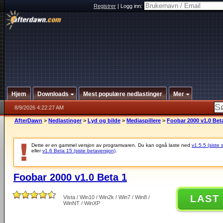
Registrer
|
Logg inn:
Hjem
Downloads
Mest populære nedlastinger
Mer
8/9/2026 4:22:27 AM
AfterDawn
>
Nedlastinger
>
Lyd og bilde
>
Mediaspillere
>
Foobar 2000 v1.0 Bet
Dette er en gammel versjon av programvaren. Du kan også laste ned
v1.5.5 (siste 
eller
v1.6 Beta 15 (siste betaversjon)
.
Foobar 2000 v1.0 Beta 1
LAST
Vista / Win10 / Win2k / Win7 / Win8 /
WinNT / WinXP