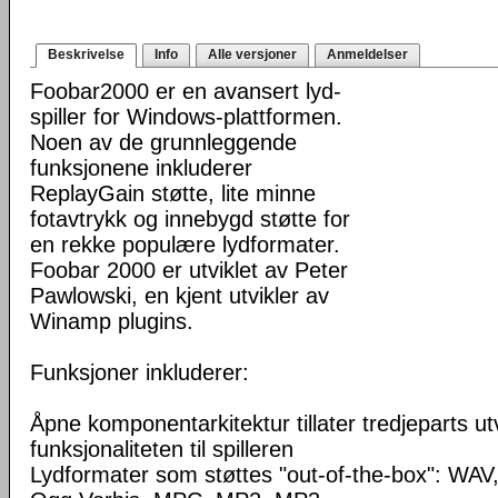
Beskrivelse
Info
Alle versjoner
Anmeldelser
Foobar2000 er en avansert lyd-
spiller for Windows-plattformen.
Noen av de grunnleggende
funksjonene inkluderer
ReplayGain støtte, lite minne
fotavtrykk og innebygd støtte for
en rekke populære lydformater.
Foobar 2000 er utviklet av Peter
Pawlowski, en kjent utvikler av
Winamp plugins.
Funksjoner inkluderer:
Åpne komponentarkitektur tillater tredjeparts ut
funksjonaliteten til spilleren
Lydformater som støttes "out-of-the-box": WA