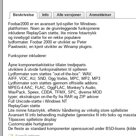
Beskrivelse
Info
Alle versjoner
Anmeldelser
Foobar2000 er en avansert lyd-spiller for Windows-
plattformen. Noen av de grunnleggende funksjonene
inkluderer ReplayGain støtte, lite minne fotavtrykk
og innebygd støtte for en rekke populære
lydformater. Foobar 2000 er utviklet av Peter
Pawlowski, en kjent utvikler av Winamp plugins.
Funksjoner inkluderer:
Åpne komponentarkitektur tillater tredjeparts
utviklere å utvide funksjonaliteten til spilleren
Lydformater som støttes "out-of-the-box": WAV,
AIFF, VOC, AU, SND, Ogg Vorbis, MPC, MP2, MP3
Lydformater som støttes gjennom offisielle addons:
MPEG-4 AAC, FLAC, OggFLAC, Monkey''s Audio,
WavPack, Speex, CDDA, TFMX, SPC, diverse MOD
typer; ekstraksjon on-the-fly fra RAR og ZIP arkiver
Full Unicode-støtte i Windows NT
ReplayGain støtte
Lite minne fotavtrykk, effektiv håndtering av virkelig store spillelister
Avansert fil info behandling muligheter (generiske fil info boks og masst
Tilpasses spilleliste display
Customizable hurtigtaster
De fleste av standard komponenter opensourced under BSD-lisens (kild
Foreslå rettinger