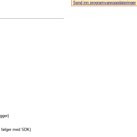
Send inn programvareoppdateringer
agger)
e følger med SDK)