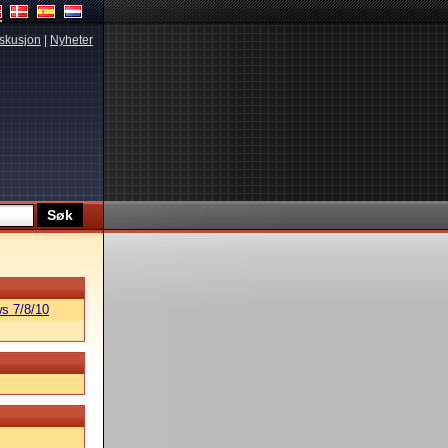
skusjon
|
Nyheter
s 7/8/10