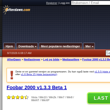
Registrer
|
Logg inn:
Hjem
Downloads
Mest populære nedlastinger
Mer
8/7/2026 6:08:17 AM
AfterDawn
>
Nedlastinger
>
Lyd og bilde
>
Mediaspillere
>
Foobar 2000 v1.3.3 Be
Dette er en gammel versjon av programvaren. Du kan også laste ned
v1.5.5 (siste 
eller
v1.6 Beta 15 (siste betaversjon)
.
Foobar 2000 v1.3.3 Beta 1
LAST
Vista / Win10 / Win2k / Win7 / Win8 /
WinNT / WinXP