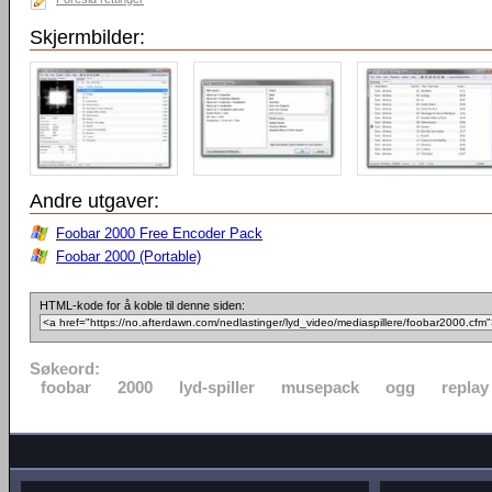
Skjermbilder:
Andre utgaver:
Foobar 2000 Free Encoder Pack
Foobar 2000 (Portable)
HTML-kode for å koble til denne siden:
Søkeord:
foobar
2000
lyd-spiller
musepack
ogg
replay