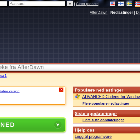
|
Glemt passord
AfterDawn
|
Nedlastinger
|
Di
ta 1
Populære nedlastinger
X
stabile versjon)
.
ADVANCED Codecs for Window
Flere populære nedlastinger
Siste oppdateringer
Flere siste oppdateringer
 NED
Hjelp oss
Legg til programvare