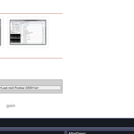
gain
AfterDawn: