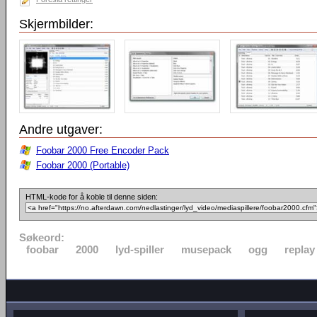
Skjermbilder:
Andre utgaver:
Foobar 2000 Free Encoder Pack
Foobar 2000 (Portable)
HTML-kode for å koble til denne siden:
Søkeord:
foobar
2000
lyd-spiller
musepack
ogg
replay