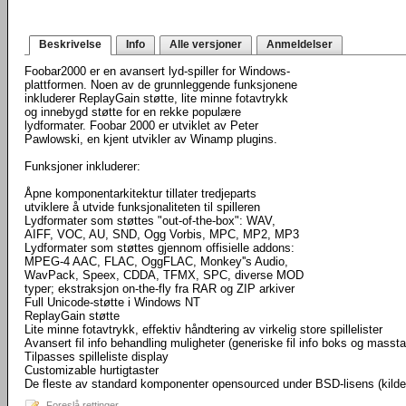
Beskrivelse
Info
Alle versjoner
Anmeldelser
Foobar2000 er en avansert lyd-spiller for Windows-
plattformen. Noen av de grunnleggende funksjonene
inkluderer ReplayGain støtte, lite minne fotavtrykk
og innebygd støtte for en rekke populære
lydformater. Foobar 2000 er utviklet av Peter
Pawlowski, en kjent utvikler av Winamp plugins.
Funksjoner inkluderer:
Åpne komponentarkitektur tillater tredjeparts
utviklere å utvide funksjonaliteten til spilleren
Lydformater som støttes "out-of-the-box": WAV,
AIFF, VOC, AU, SND, Ogg Vorbis, MPC, MP2, MP3
Lydformater som støttes gjennom offisielle addons:
MPEG-4 AAC, FLAC, OggFLAC, Monkey''s Audio,
WavPack, Speex, CDDA, TFMX, SPC, diverse MOD
typer; ekstraksjon on-the-fly fra RAR og ZIP arkiver
Full Unicode-støtte i Windows NT
ReplayGain støtte
Lite minne fotavtrykk, effektiv håndtering av virkelig store spillelister
Avansert fil info behandling muligheter (generiske fil info boks og masst
Tilpasses spilleliste display
Customizable hurtigtaster
De fleste av standard komponenter opensourced under BSD-lisens (kild
Foreslå rettinger