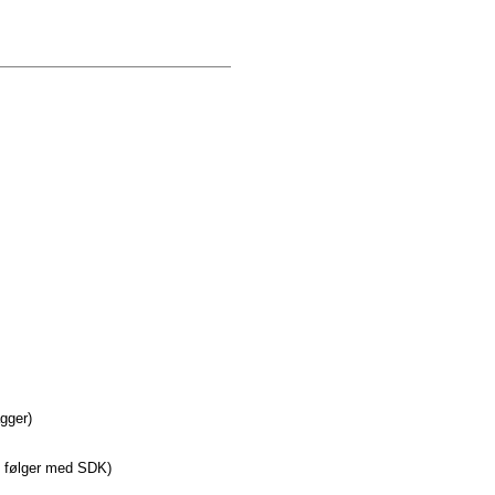
agger)
e følger med SDK)