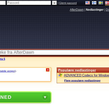
|
Glemt passord
AfterDawn
|
Nedlastinger
|
Di
ta 5
Populære nedlastinger
X
stabile versjon)
.
ADVANCED Codecs for Window
Flere populære nedlastinger
 NED