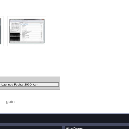
gain
AfterDawn: