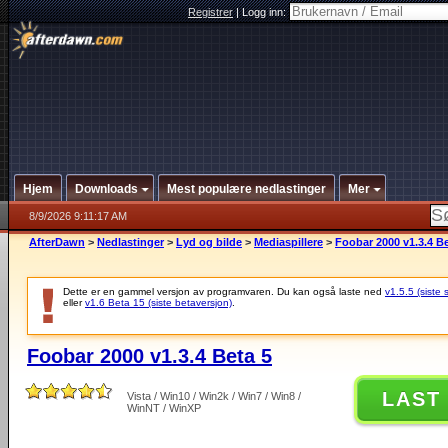
Registrer
|
Logg inn:
Hjem
Downloads
Mest populære nedlastinger
Mer
8/9/2026 9:11:17 AM
AfterDawn
>
Nedlastinger
>
Lyd og bilde
>
Mediaspillere
>
Foobar 2000 v1.3.4 Be
Dette er en gammel versjon av programvaren. Du kan også laste ned
v1.5.5 (siste 
eller
v1.6 Beta 15 (siste betaversjon)
.
Foobar 2000 v1.3.4 Beta 5
LAST
Vista / Win10 / Win2k / Win7 / Win8 /
WinNT / WinXP