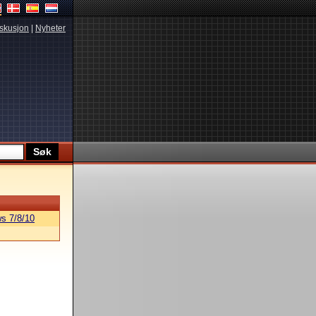
skusjon
|
Nyheter
s 7/8/10