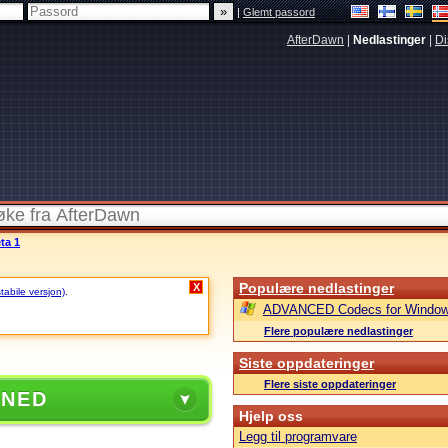
|
Glemt passord
AfterDawn
|
Nedlastinger
|
Di
ta 1
Populære nedlastinger
X
stabile versjon)
.
ADVANCED Codecs for Window
Flere populære nedlastinger
Siste oppdateringer
Flere siste oppdateringer
 NED
Hjelp oss
Legg til programvare