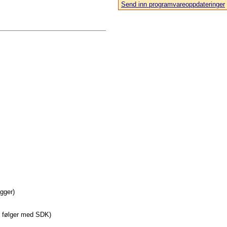
Send inn programvareoppdateringer
agger)
e følger med SDK)