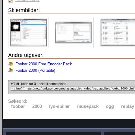
Skjermbilder:
Andre utgaver:
Foobar 2000 Free Encoder Pack
Foobar 2000 (Portable)
HTML-kode for å koble til denne siden:
Søkeord:
foobar
2000
lyd-spiller
musepack
ogg
replay