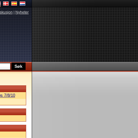
skusjon
|
Nyheter
s 7/8/10