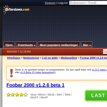
Registrer
|
Logg inn:
Hjem
Downloads
Mest populære nedlastinger
Mer
8/6/2026 7:12:18 AM
AfterDawn
>
Nedlastinger
>
Lyd og bilde
>
Mediaspillere
>
Foobar 2000 v1.2.6 be
Dette er en gammel versjon av programvaren. Du kan også laste ned
v1.5.5 (siste 
eller
v1.6 Beta 15 (siste betaversjon)
.
Foobar 2000 v1.2.6 beta 1
LAST
Vista / Win10 / Win2k / Win7 / Win8 /
WinNT / WinXP