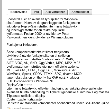
Beskrivelse
Info
Alle versjoner
Anmeldelser
Foobar2000 er en avansert lyd-spiller for Windows-
plattformen. Noen av de grunnleggende funksjonene
inkluderer ReplayGain støtte, lite minne fotavtrykk
og innebygd støtte for en rekke populære
lydformater. Foobar 2000 er utviklet av Peter
Pawlowski, en kjent utvikler av Winamp plugins.
Funksjoner inkluderer:
Åpne komponentarkitektur tillater tredjeparts
utviklere å utvide funksjonaliteten til spilleren
Lydformater som støttes "out-of-the-box": WAV,
AIFF, VOC, AU, SND, Ogg Vorbis, MPC, MP2, MP3
Lydformater som støttes gjennom offisielle addons:
MPEG-4 AAC, FLAC, OggFLAC, Monkey''s Audio,
WavPack, Speex, CDDA, TFMX, SPC, diverse MOD
typer; ekstraksjon on-the-fly fra RAR og ZIP arkiver
Full Unicode-støtte i Windows NT
ReplayGain støtte
Lite minne fotavtrykk, effektiv håndtering av virkelig store spillelister
Avansert fil info behandling muligheter (generiske fil info boks og masst
Tilpasses spilleliste display
Customizable hurtigtaster
De fleste av standard komponenter opensourced under BSD-lisens (kild
Foreslå rettinger