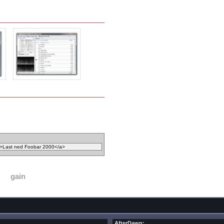
gain
AfterDawn: