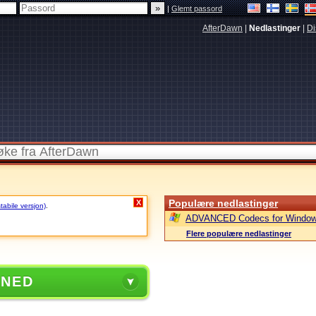
|
Glemt passord
AfterDawn
|
Nedlastinger
|
Di
Populære nedlastinger
X
stabile versjon)
.
ADVANCED Codecs for Window
Flere populære nedlastinger
 NED