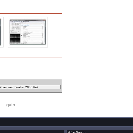
gain
AfterDawn: