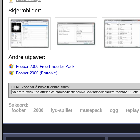
Skjermbilder:
Andre utgaver:
Foobar 2000 Free Encoder Pack
Foobar 2000 (Portable)
HTML-kode for å koble til denne siden:
Søkeord:
foobar
2000
lyd-spiller
musepack
ogg
replay