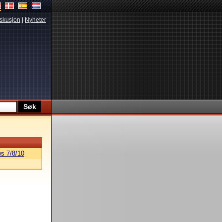
skusjon
|
Nyheter
s 7/8/10