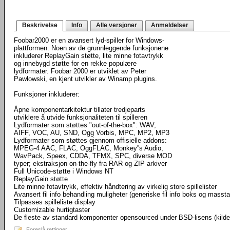
Beskrivelse
Info
Alle versjoner
Anmeldelser
Foobar2000 er en avansert lyd-spiller for Windows-
plattformen. Noen av de grunnleggende funksjonene
inkluderer ReplayGain støtte, lite minne fotavtrykk
og innebygd støtte for en rekke populære
lydformater. Foobar 2000 er utviklet av Peter
Pawlowski, en kjent utvikler av Winamp plugins.
Funksjoner inkluderer:
Åpne komponentarkitektur tillater tredjeparts
utviklere å utvide funksjonaliteten til spilleren
Lydformater som støttes "out-of-the-box": WAV,
AIFF, VOC, AU, SND, Ogg Vorbis, MPC, MP2, MP3
Lydformater som støttes gjennom offisielle addons:
MPEG-4 AAC, FLAC, OggFLAC, Monkey''s Audio,
WavPack, Speex, CDDA, TFMX, SPC, diverse MOD
typer; ekstraksjon on-the-fly fra RAR og ZIP arkiver
Full Unicode-støtte i Windows NT
ReplayGain støtte
Lite minne fotavtrykk, effektiv håndtering av virkelig store spillelister
Avansert fil info behandling muligheter (generiske fil info boks og masst
Tilpasses spilleliste display
Customizable hurtigtaster
De fleste av standard komponenter opensourced under BSD-lisens (kild
Foreslå rettinger