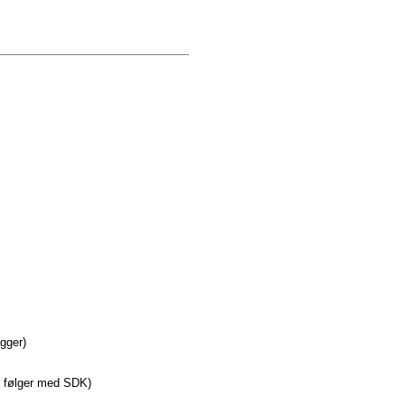
agger)
e følger med SDK)