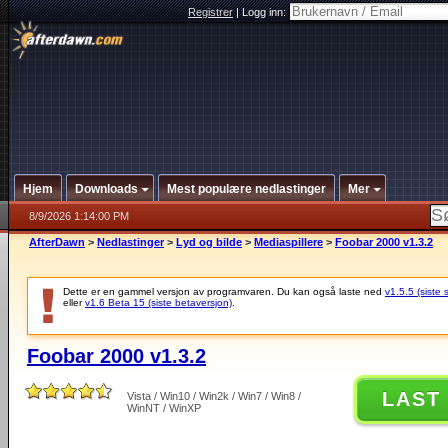
Registrer
|
Logg inn:
Hjem
Downloads
Mest populære nedlastinger
Mer
8/9/2026 1:14:00 PM
AfterDawn
>
Nedlastinger
>
Lyd og bilde
>
Mediaspillere
>
Foobar 2000 v1.3.2
Dette er en gammel versjon av programvaren. Du kan også laste ned
v1.5.5 (siste 
eller
v1.6 Beta 15 (siste betaversjon)
.
Foobar 2000 v1.3.2
LAST
Vista / Win10 / Win2k / Win7 / Win8 /
WinNT / WinXP