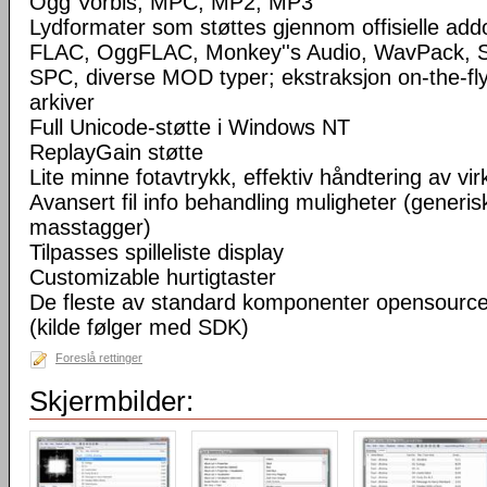
Ogg Vorbis, MPC, MP2, MP3
Lydformater som støttes gjennom offisielle a
FLAC, OggFLAC, Monkey''s Audio, WavPack,
SPC, diverse MOD typer; ekstraksjon on-the-fl
arkiver
Full Unicode-støtte i Windows NT
ReplayGain støtte
Lite minne fotavtrykk, effektiv håndtering av virke
Avansert fil info behandling muligheter (generisk
masstagger)
Tilpasses spilleliste display
Customizable hurtigtaster
De fleste av standard komponenter opensourc
(kilde følger med SDK)
Foreslå rettinger
Skjermbilder: