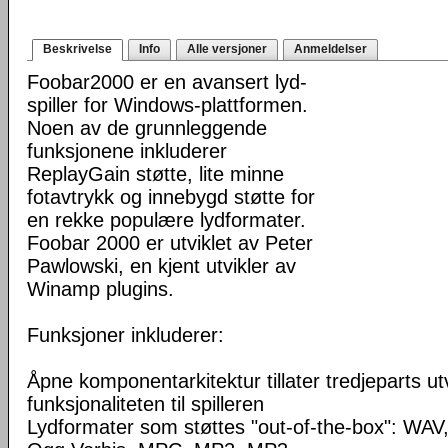
Beskrivelse
Info
Alle versjoner
Anmeldelser
Foobar2000 er en avansert lyd-
spiller for Windows-plattformen.
Noen av de grunnleggende
funksjonene inkluderer
ReplayGain støtte, lite minne
fotavtrykk og innebygd støtte for
en rekke populære lydformater.
Foobar 2000 er utviklet av Peter
Pawlowski, en kjent utvikler av
Winamp plugins.
Funksjoner inkluderer:
Åpne komponentarkitektur tillater tredjeparts ut
funksjonaliteten til spilleren
Lydformater som støttes "out-of-the-box": WA