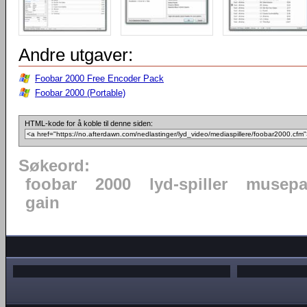
Andre utgaver:
Foobar 2000 Free Encoder Pack
Foobar 2000 (Portable)
HTML-kode for å koble til denne siden:
Søkeord:
foobar
2000
lyd-spiller
musepa
gain