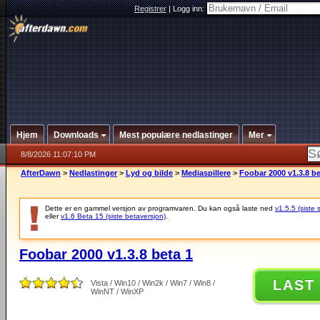
Registrer
|
Logg inn:
Hjem
Downloads
Mest populære nedlastinger
Mer
8/8/2026 11:07:10 PM
AfterDawn
>
Nedlastinger
>
Lyd og bilde
>
Mediaspillere
>
Foobar 2000 v1.3.8 be
Dette er en gammel versjon av programvaren. Du kan også laste ned
v1.5.5 (siste 
eller
v1.6 Beta 15 (siste betaversjon)
.
Foobar 2000 v1.3.8 beta 1
LAST
Vista / Win10 / Win2k / Win7 / Win8 /
WinNT / WinXP