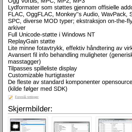
Ogg Vorbis, MPC, MP2, MP3
Lydformater som støttes gjennom offisielle a
FLAC, OggFLAC, Monkey''s Audio, WavPack,
SPC, diverse MOD typer; ekstraksjon on-the-fl
arkiver
Full Unicode-støtte i Windows NT
ReplayGain støtte
Lite minne fotavtrykk, effektiv håndtering av virke
Avansert fil info behandling muligheter (generisk
masstagger)
Tilpasses spilleliste display
Customizable hurtigtaster
De fleste av standard komponenter opensourc
(kilde følger med SDK)
Foreslå rettinger
Skjermbilder: