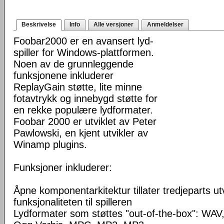
Beskrivelse
Info
Alle versjoner
Anmeldelser
Foobar2000 er en avansert lyd-
spiller for Windows-plattformen.
Noen av de grunnleggende
funksjonene inkluderer
ReplayGain støtte, lite minne
fotavtrykk og innebygd støtte for
en rekke populære lydformater.
Foobar 2000 er utviklet av Peter
Pawlowski, en kjent utvikler av
Winamp plugins.
Funksjoner inkluderer:
Åpne komponentarkitektur tillater tredjeparts ut
funksjonaliteten til spilleren
Lydformater som støttes "out-of-the-box": WA