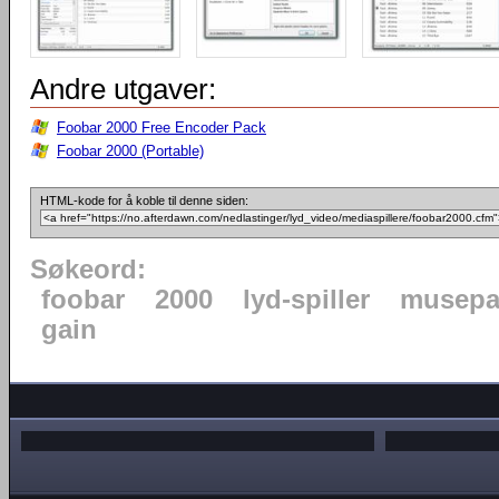
Andre utgaver:
Foobar 2000 Free Encoder Pack
Foobar 2000 (Portable)
HTML-kode for å koble til denne siden:
Søkeord:
foobar
2000
lyd-spiller
musepa
gain