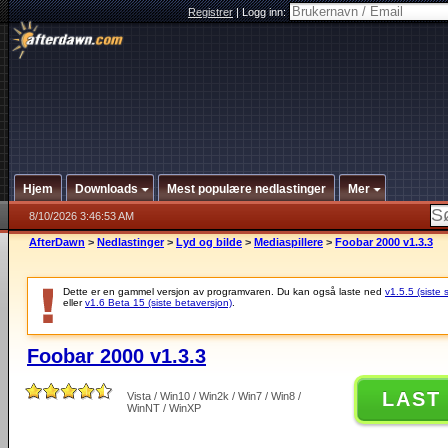
Registrer
|
Logg inn:
Hjem
Downloads
Mest populære nedlastinger
Mer
8/10/2026 3:46:53 AM
AfterDawn
>
Nedlastinger
>
Lyd og bilde
>
Mediaspillere
>
Foobar 2000 v1.3.3
Dette er en gammel versjon av programvaren. Du kan også laste ned
v1.5.5 (siste 
eller
v1.6 Beta 15 (siste betaversjon)
.
Foobar 2000 v1.3.3
LAST
Vista / Win10 / Win2k / Win7 / Win8 /
WinNT / WinXP