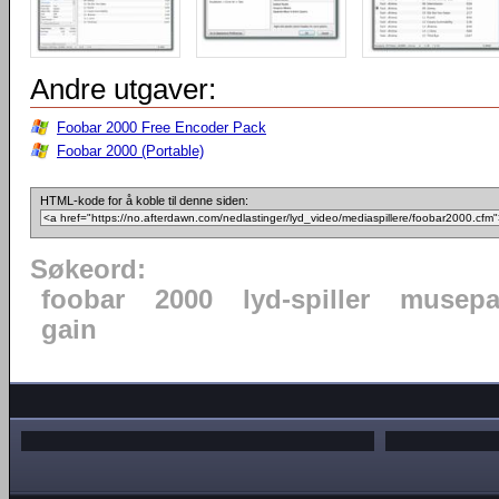
Andre utgaver:
Foobar 2000 Free Encoder Pack
Foobar 2000 (Portable)
HTML-kode for å koble til denne siden:
Søkeord:
foobar
2000
lyd-spiller
musepa
gain