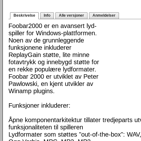
Beskrivelse
Info
Alle versjoner
Anmeldelser
Foobar2000 er en avansert lyd-
spiller for Windows-plattformen.
Noen av de grunnleggende
funksjonene inkluderer
ReplayGain støtte, lite minne
fotavtrykk og innebygd støtte for
en rekke populære lydformater.
Foobar 2000 er utviklet av Peter
Pawlowski, en kjent utvikler av
Winamp plugins.
Funksjoner inkluderer:
Åpne komponentarkitektur tillater tredjeparts ut
funksjonaliteten til spilleren
Lydformater som støttes "out-of-the-box": WA