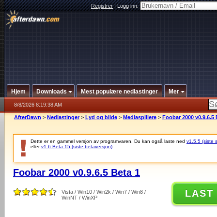
Registrer
|
Logg inn:
Hjem
Downloads
Mest populære nedlastinger
Mer
8/8/2026 8:19:38 AM
AfterDawn
>
Nedlastinger
>
Lyd og bilde
>
Mediaspillere
>
Foobar 2000 v0.9.6.5 
Dette er en gammel versjon av programvaren. Du kan også laste ned
v1.5.5 (siste 
eller
v1.6 Beta 15 (siste betaversjon)
.
Foobar 2000 v0.9.6.5 Beta 1
LAST
Vista / Win10 / Win2k / Win7 / Win8 /
WinNT / WinXP