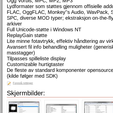
Ogg Vorbis, MPC, MP2, MP3
Lydformater som støttes gjennom offisielle a
FLAC, OggFLAC, Monkey''s Audio, WavPack,
SPC, diverse MOD typer; ekstraksjon on-the-fl
arkiver
Full Unicode-støtte i Windows NT
ReplayGain støtte
Lite minne fotavtrykk, effektiv håndtering av virke
Avansert fil info behandling muligheter (generisk
masstagger)
Tilpasses spilleliste display
Customizable hurtigtaster
De fleste av standard komponenter opensourc
(kilde følger med SDK)
Foreslå rettinger
Skjermbilder: