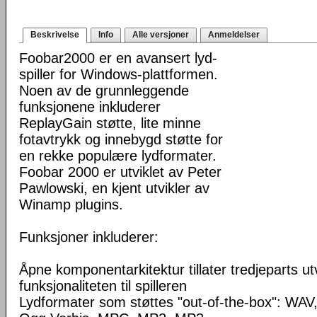
Beskrivelse
Info
Alle versjoner
Anmeldelser
Foobar2000 er en avansert lyd-
spiller for Windows-plattformen.
Noen av de grunnleggende
funksjonene inkluderer
ReplayGain støtte, lite minne
fotavtrykk og innebygd støtte for
en rekke populære lydformater.
Foobar 2000 er utviklet av Peter
Pawlowski, en kjent utvikler av
Winamp plugins.
Funksjoner inkluderer:
Åpne komponentarkitektur tillater tredjeparts ut
funksjonaliteten til spilleren
Lydformater som støttes "out-of-the-box": WA