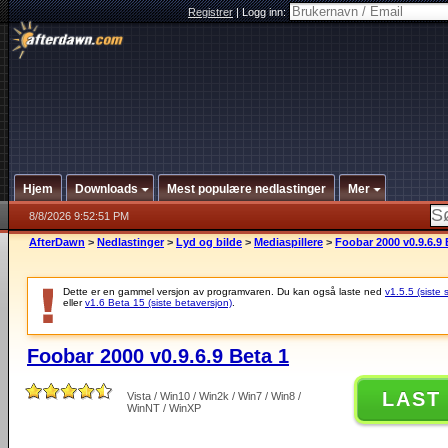
Registrer
|
Logg inn:
Hjem
Downloads
Mest populære nedlastinger
Mer
8/8/2026 9:52:51 PM
AfterDawn
>
Nedlastinger
>
Lyd og bilde
>
Mediaspillere
>
Foobar 2000 v0.9.6.9 
Dette er en gammel versjon av programvaren. Du kan også laste ned
v1.5.5 (siste 
eller
v1.6 Beta 15 (siste betaversjon)
.
Foobar 2000 v0.9.6.9 Beta 1
LAST
Vista / Win10 / Win2k / Win7 / Win8 /
WinNT / WinXP