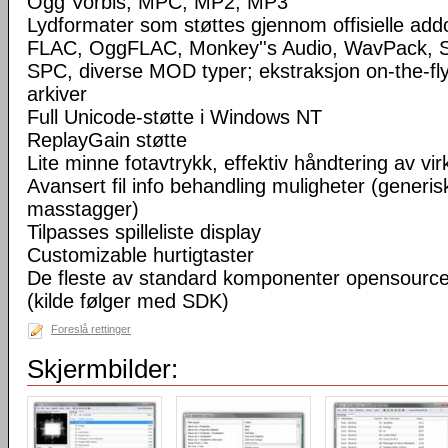
Ogg Vorbis, MPC, MP2, MP3
Lydformater som støttes gjennom offisielle a
FLAC, OggFLAC, Monkey''s Audio, WavPack,
SPC, diverse MOD typer; ekstraksjon on-the-fl
arkiver
Full Unicode-støtte i Windows NT
ReplayGain støtte
Lite minne fotavtrykk, effektiv håndtering av virke
Avansert fil info behandling muligheter (generisk
masstagger)
Tilpasses spilleliste display
Customizable hurtigtaster
De fleste av standard komponenter opensourc
(kilde følger med SDK)
Foreslå rettinger
Skjermbilder: