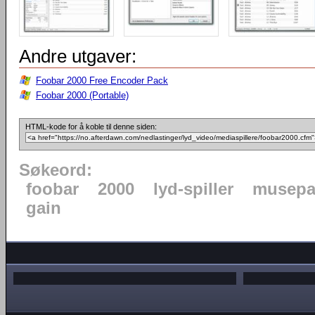
Andre utgaver:
Foobar 2000 Free Encoder Pack
Foobar 2000 (Portable)
HTML-kode for å koble til denne siden:
Søkeord:
foobar
2000
lyd-spiller
musepa
gain