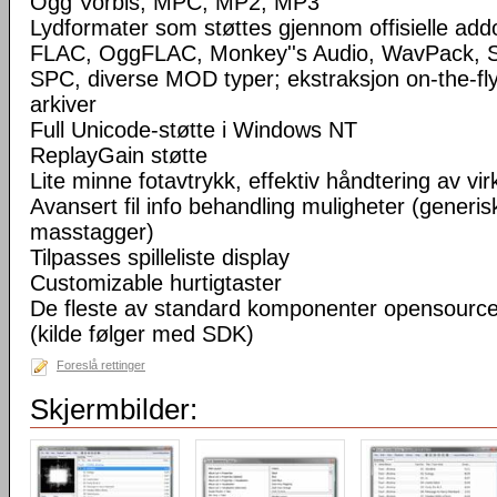
Ogg Vorbis, MPC, MP2, MP3
Lydformater som støttes gjennom offisielle a
FLAC, OggFLAC, Monkey''s Audio, WavPack,
SPC, diverse MOD typer; ekstraksjon on-the-fl
arkiver
Full Unicode-støtte i Windows NT
ReplayGain støtte
Lite minne fotavtrykk, effektiv håndtering av virke
Avansert fil info behandling muligheter (generisk
masstagger)
Tilpasses spilleliste display
Customizable hurtigtaster
De fleste av standard komponenter opensourc
(kilde følger med SDK)
Foreslå rettinger
Skjermbilder: