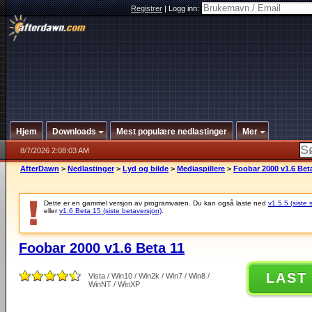
Registrer
|
Logg inn:
Hjem
Downloads
Mest populære nedlastinger
Mer
8/7/2026 2:08:03 AM
AfterDawn
>
Nedlastinger
>
Lyd og bilde
>
Mediaspillere
>
Foobar 2000 v1.6 Bet
Dette er en gammel versjon av programvaren. Du kan også laste ned
v1.5.5 (siste 
eller
v1.6 Beta 15 (siste betaversjon)
.
Foobar 2000 v1.6 Beta 11
LAST
Vista / Win10 / Win2k / Win7 / Win8 /
WinNT / WinXP