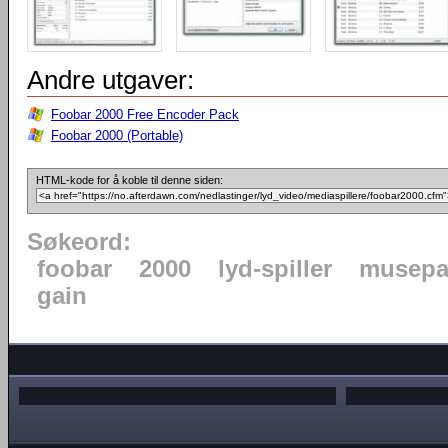
Andre utgaver:
Foobar 2000 Free Encoder Pack
Foobar 2000 (Portable)
HTML-kode for å koble til denne siden:
Søkeord:
foobar
2000
lyd-spiller
musepa
gain