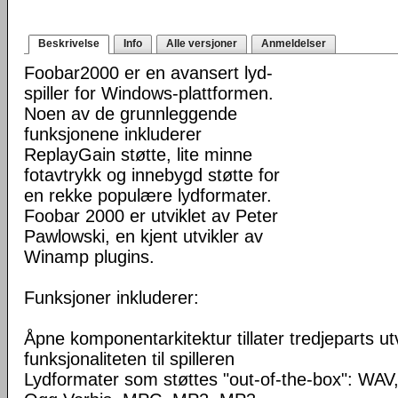
Beskrivelse
Info
Alle versjoner
Anmeldelser
Foobar2000 er en avansert lyd-
spiller for Windows-plattformen.
Noen av de grunnleggende
funksjonene inkluderer
ReplayGain støtte, lite minne
fotavtrykk og innebygd støtte for
en rekke populære lydformater.
Foobar 2000 er utviklet av Peter
Pawlowski, en kjent utvikler av
Winamp plugins.
Funksjoner inkluderer:
Åpne komponentarkitektur tillater tredjeparts ut
funksjonaliteten til spilleren
Lydformater som støttes "out-of-the-box": WA