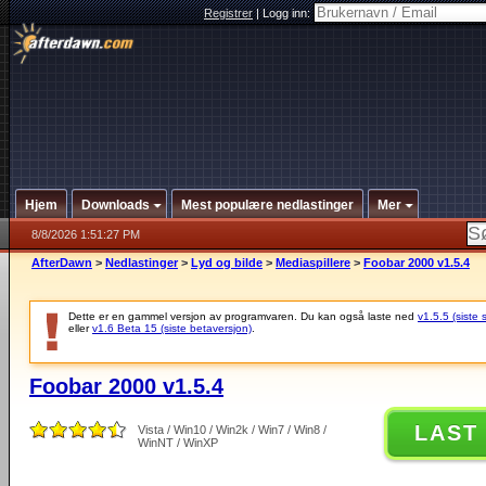
Registrer
|
Logg inn:
Hjem
Downloads
Mest populære nedlastinger
Mer
8/8/2026 1:51:27 PM
AfterDawn
>
Nedlastinger
>
Lyd og bilde
>
Mediaspillere
>
Foobar 2000 v1.5.4
Dette er en gammel versjon av programvaren. Du kan også laste ned
v1.5.5 (siste 
eller
v1.6 Beta 15 (siste betaversjon)
.
Foobar 2000 v1.5.4
LAST
Vista / Win10 / Win2k / Win7 / Win8 /
WinNT / WinXP