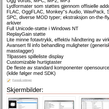
Ogg Vorbis, MPC, MP2, MP3
Lydformater som støttes gjennom offisielle a
FLAC, OggFLAC, Monkey''s Audio, WavPack,
SPC, diverse MOD typer; ekstraksjon on-the-fl
arkiver
Full Unicode-støtte i Windows NT
ReplayGain støtte
Lite minne fotavtrykk, effektiv håndtering av virke
Avansert fil info behandling muligheter (generisk
masstagger)
Tilpasses spilleliste display
Customizable hurtigtaster
De fleste av standard komponenter opensourc
(kilde følger med SDK)
Foreslå rettinger
Skjermbilder: