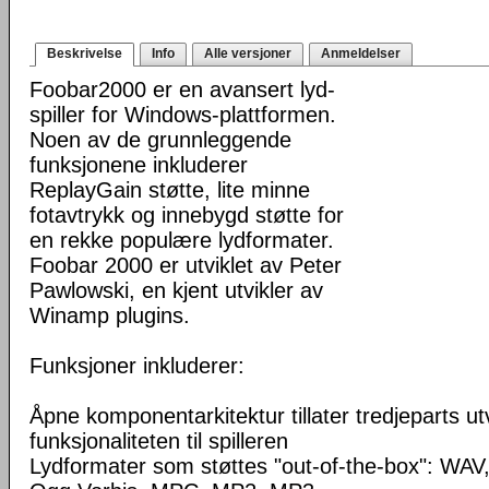
Beskrivelse
Info
Alle versjoner
Anmeldelser
Foobar2000 er en avansert lyd-
spiller for Windows-plattformen.
Noen av de grunnleggende
funksjonene inkluderer
ReplayGain støtte, lite minne
fotavtrykk og innebygd støtte for
en rekke populære lydformater.
Foobar 2000 er utviklet av Peter
Pawlowski, en kjent utvikler av
Winamp plugins.
Funksjoner inkluderer:
Åpne komponentarkitektur tillater tredjeparts ut
funksjonaliteten til spilleren
Lydformater som støttes "out-of-the-box": WA