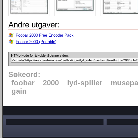
Andre utgaver:
Foobar 2000 Free Encoder Pack
Foobar 2000 (Portable)
HTML-kode for å koble til denne siden:
Søkeord:
foobar
2000
lyd-spiller
musepa
gain