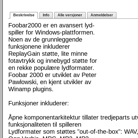
Beskrivelse
Info
Alle versjoner
Anmeldelser
Foobar2000 er en avansert lyd-
spiller for Windows-plattformen.
Noen av de grunnleggende
funksjonene inkluderer
ReplayGain støtte, lite minne
fotavtrykk og innebygd støtte for
en rekke populære lydformater.
Foobar 2000 er utviklet av Peter
Pawlowski, en kjent utvikler av
Winamp plugins.
Funksjoner inkluderer:
Åpne komponentarkitektur tillater tredjeparts ut
funksjonaliteten til spilleren
Lydformater som støttes "out-of-the-box": WA