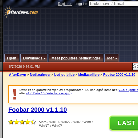
Registrer
|
Logg inn:
Hjem
Downloads
Mest populære nedlastinger
Mer
8/7/2026 9:36:01 PM
AfterDawn
>
Nedlastinger
>
Lyd og bilde
>
Mediaspillere
>
Foobar 2000 v1.1.10
Dette er en gammel versjon av programvaren. Du kan også laste ned
v1.5.5 (siste 
eller
v1.6 Beta 15 (siste betaversjon)
.
Foobar 2000 v1.1.10
LAST
Vista / Win10 / Win2k / Win7 / Win8 /
WinNT / WinXP