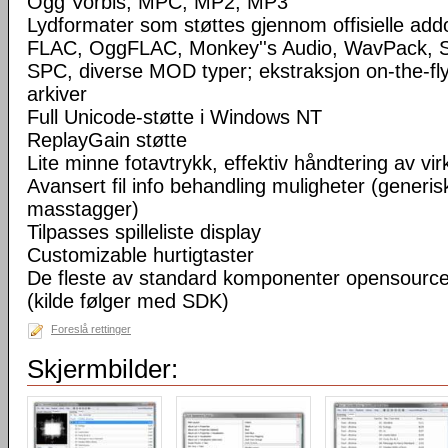
Ogg Vorbis, MPC, MP2, MP3
Lydformater som støttes gjennom offisielle a
FLAC, OggFLAC, Monkey''s Audio, WavPack,
SPC, diverse MOD typer; ekstraksjon on-the-fl
arkiver
Full Unicode-støtte i Windows NT
ReplayGain støtte
Lite minne fotavtrykk, effektiv håndtering av virke
Avansert fil info behandling muligheter (generisk
masstagger)
Tilpasses spilleliste display
Customizable hurtigtaster
De fleste av standard komponenter opensourc
(kilde følger med SDK)
Foreslå rettinger
Skjermbilder: