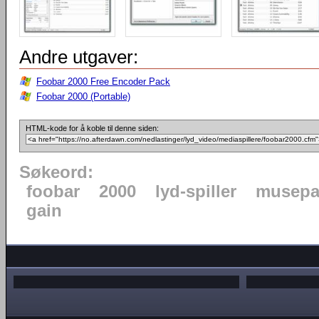
Andre utgaver:
Foobar 2000 Free Encoder Pack
Foobar 2000 (Portable)
HTML-kode for å koble til denne siden:
Søkeord:
foobar
2000
lyd-spiller
musepa
gain