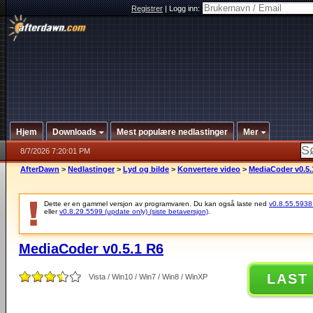
Registrer
|
Logg inn:
Hjem
Downloads
Mest populære nedlastinger
Mer
8/7/2026 7:20:01 PM
AfterDawn
>
Nedlastinger
>
Lyd og bilde
>
Konvertere video
>
MediaCoder v0.5.
Dette er en gammel versjon av programvaren. Du kan også laste ned
v0.8.55.5938 (
eller
v0.8.29.5599 (update only) (siste betaversjon)
.
MediaCoder v0.5.1 R6
LAST
Vista / Win10 / Win7 / Win8 / WinXP