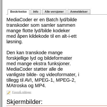
Beskrivelse
Info
Alle versjoner
Anmeldelser
MediaCoder er en Batch lyd/bilde
transkoder som samler sammen
mange flotte lyd/bilde kodeker
med åpen kildekode til en alt-i-ett
løsning.
Den kan transkode mange
forskjellige lyd og bildeformater
med mange ekstra funksjoner.
MediaCoder støtter alle de
vanligste bilde- og videoformater, i
tillegg til AVI, MPEG-1, MPEG-2,
MAtroska og MP4.
Foreslå rettinger
Skjermbilder: