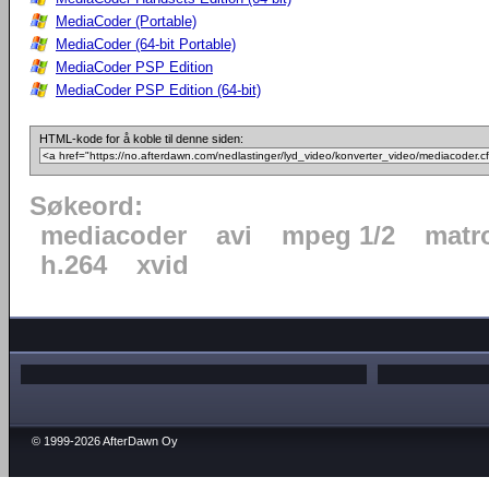
MediaCoder (Portable)
MediaCoder (64-bit Portable)
MediaCoder PSP Edition
MediaCoder PSP Edition (64-bit)
HTML-kode for å koble til denne siden:
Søkeord:
mediacoder
avi
mpeg 1/2
matr
h.264
xvid
© 1999-2026 AfterDawn Oy