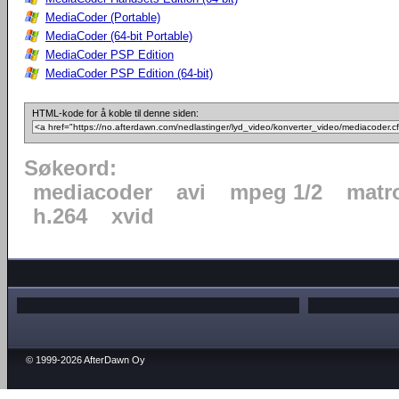
MediaCoder (Portable)
MediaCoder (64-bit Portable)
MediaCoder PSP Edition
MediaCoder PSP Edition (64-bit)
HTML-kode for å koble til denne siden:
Søkeord:
mediacoder
avi
mpeg 1/2
matr
h.264
xvid
© 1999-2026 AfterDawn Oy