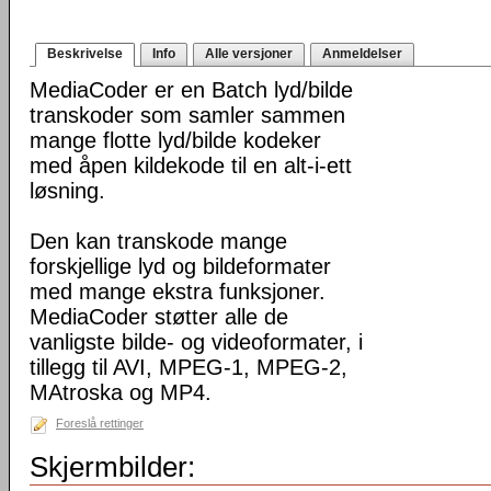
Beskrivelse
Info
Alle versjoner
Anmeldelser
MediaCoder er en Batch lyd/bilde
transkoder som samler sammen
mange flotte lyd/bilde kodeker
med åpen kildekode til en alt-i-ett
løsning.
Den kan transkode mange
forskjellige lyd og bildeformater
med mange ekstra funksjoner.
MediaCoder støtter alle de
vanligste bilde- og videoformater, i
tillegg til AVI, MPEG-1, MPEG-2,
MAtroska og MP4.
Foreslå rettinger
Skjermbilder: