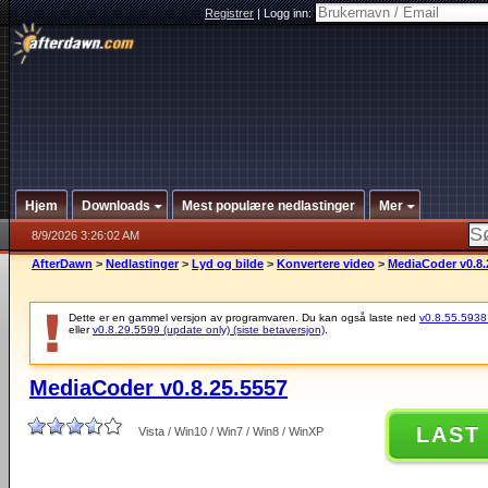
Registrer
|
Logg inn:
Hjem
Downloads
Mest populære nedlastinger
Mer
8/9/2026 3:26:02 AM
AfterDawn
>
Nedlastinger
>
Lyd og bilde
>
Konvertere video
>
MediaCoder v0.8.
Dette er en gammel versjon av programvaren. Du kan også laste ned
v0.8.55.5938 (
eller
v0.8.29.5599 (update only) (siste betaversjon)
.
MediaCoder v0.8.25.5557
LAST
Vista / Win10 / Win7 / Win8 / WinXP