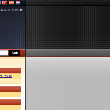
skusjon
|
Nyheter
s 7/8/10