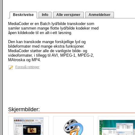
Beskrivelse
Info
Alle versjoner
Anmeldelser
MediaCoder er en Batch lyd/bilde transkoder som
samler sammen mange flotte lyd/bilde kodeker med
åpen kildekode til en alt-i-ett løsning.
Den kan transkode mange forskjellige lyd og
bildeformater med mange ekstra funksjoner.
MediaCoder støtter alle de vanligste bilde- og
videoformater, i tillegg til AVI, MPEG-1, MPEG-2,
MAtroska og MP4.
Foreslå rettinger
Skjermbilder: