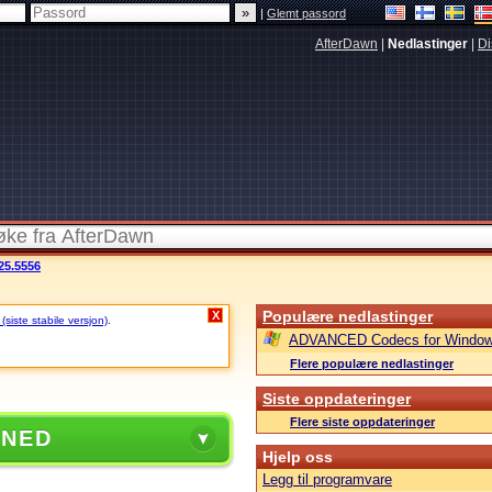
|
Glemt passord
AfterDawn
|
Nedlastinger
|
Di
25.5556
Populære nedlastinger
X
siste stabile versjon)
.
ADVANCED Codecs for Window
Flere populære nedlastinger
Siste oppdateringer
Flere siste oppdateringer
 NED
Hjelp oss
Legg til programvare