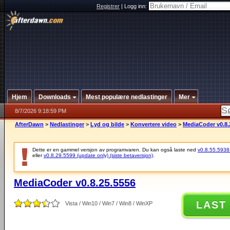
Registrer
|
Logg inn:
Hjem
Downloads
Mest populære nedlastinger
Mer
8/7/2026 9:18:59 PM
AfterDawn
>
Nedlastinger
>
Lyd og bilde
>
Konvertere video
>
MediaCoder v0.8.
Dette er en gammel versjon av programvaren. Du kan også laste ned
v0.8.55.5938 (
eller
v0.8.29.5599 (update only) (siste betaversjon)
.
MediaCoder v0.8.25.5556
LAST
Vista / Win10 / Win7 / Win8 / WinXP