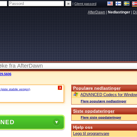
|
Glemt passord
AfterDawn
|
Nedlastinger
|
Di
29.5606
Populære nedlastinger
X
siste stabile versjon)
.
ADVANCED Codecs for Window
Flere populære nedlastinger
Siste oppdateringer
Flere siste oppdateringer
 NED
Hjelp oss
Legg til programvare