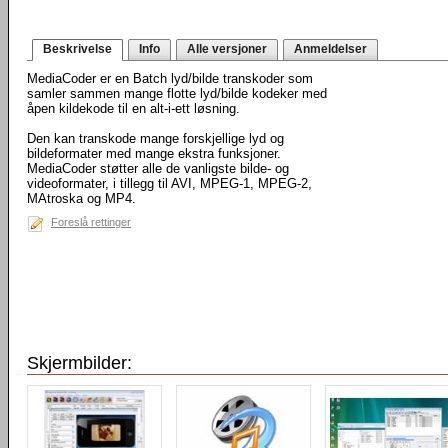
Beskrivelse
Info
Alle versjoner
Anmeldelser
MediaCoder er en Batch lyd/bilde transkoder som
samler sammen mange flotte lyd/bilde kodeker med
åpen kildekode til en alt-i-ett løsning.
Den kan transkode mange forskjellige lyd og
bildeformater med mange ekstra funksjoner.
MediaCoder støtter alle de vanligste bilde- og
videoformater, i tillegg til AVI, MPEG-1, MPEG-2,
MAtroska og MP4.
Foreslå rettinger
Skjermbilder: