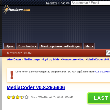
Registrer
|
Logg inn:
Hjem
Downloads
Mest populære nedlastinger
Mer
8/7/2026 9:23:28 AM
AfterDawn
>
Nedlastinger
>
Lyd og bilde
>
Konvertere video
>
MediaCoder v0.8.
Dette er en gammel versjon av programvaren. Du kan også laste ned
v0.8.55.5938 (
MediaCoder v0.8.29.5606
LAST
Vista / Win10 / Win7 / Win8 / WinXP