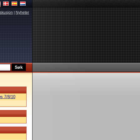
skusjon
|
Nyheter
s 7/8/10