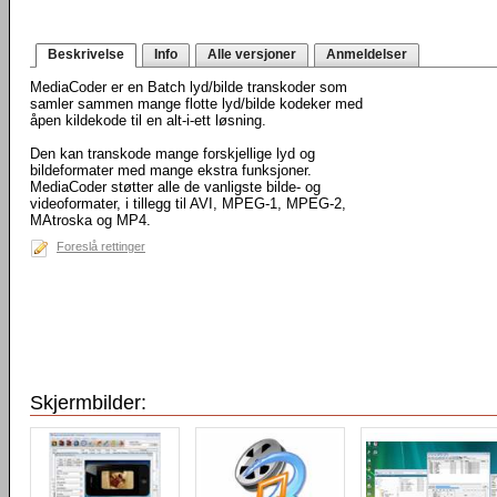
Beskrivelse
Info
Alle versjoner
Anmeldelser
MediaCoder er en Batch lyd/bilde transkoder som
samler sammen mange flotte lyd/bilde kodeker med
åpen kildekode til en alt-i-ett løsning.
Den kan transkode mange forskjellige lyd og
bildeformater med mange ekstra funksjoner.
MediaCoder støtter alle de vanligste bilde- og
videoformater, i tillegg til AVI, MPEG-1, MPEG-2,
MAtroska og MP4.
Foreslå rettinger
Skjermbilder: