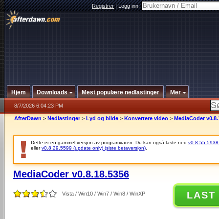
Registrer
|
Logg inn:
Hjem
Downloads
Mest populære nedlastinger
Mer
8/7/2026 6:04:23 PM
AfterDawn
>
Nedlastinger
>
Lyd og bilde
>
Konvertere video
>
MediaCoder v0.8.
Dette er en gammel versjon av programvaren. Du kan også laste ned
v0.8.55.5938 (
eller
v0.8.29.5599 (update only) (siste betaversjon)
.
MediaCoder v0.8.18.5356
LAST
Vista / Win10 / Win7 / Win8 / WinXP