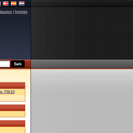
skusjon
|
Nyheter
s 7/8/10