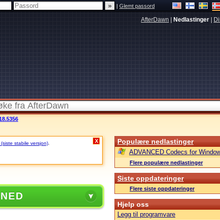
|
Glemt passord
AfterDawn
|
Nedlastinger
|
Di
18.5356
Populære nedlastinger
X
siste stabile versjon)
.
ADVANCED Codecs for Window
Flere populære nedlastinger
Siste oppdateringer
Flere siste oppdateringer
 NED
Hjelp oss
Legg til programvare