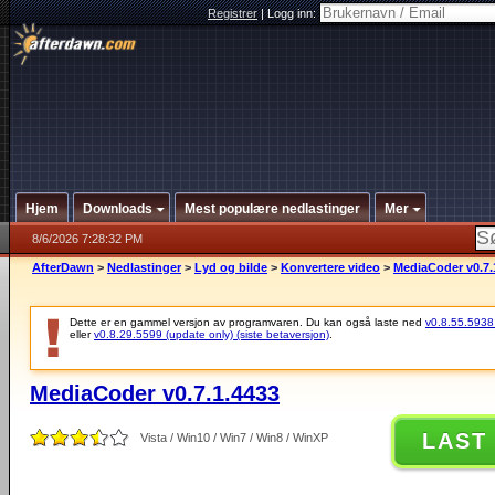
Registrer
|
Logg inn:
Hjem
Downloads
Mest populære nedlastinger
Mer
8/6/2026 7:28:32 PM
AfterDawn
>
Nedlastinger
>
Lyd og bilde
>
Konvertere video
>
MediaCoder v0.7.
Dette er en gammel versjon av programvaren. Du kan også laste ned
v0.8.55.5938 (
eller
v0.8.29.5599 (update only) (siste betaversjon)
.
MediaCoder v0.7.1.4433
LAST
Vista / Win10 / Win7 / Win8 / WinXP