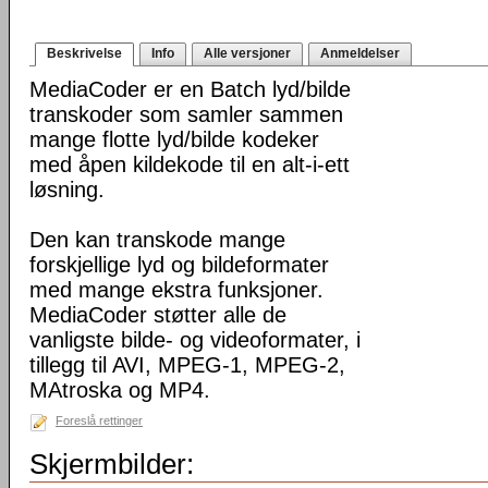
Beskrivelse
Info
Alle versjoner
Anmeldelser
MediaCoder er en Batch lyd/bilde
transkoder som samler sammen
mange flotte lyd/bilde kodeker
med åpen kildekode til en alt-i-ett
løsning.
Den kan transkode mange
forskjellige lyd og bildeformater
med mange ekstra funksjoner.
MediaCoder støtter alle de
vanligste bilde- og videoformater, i
tillegg til AVI, MPEG-1, MPEG-2,
MAtroska og MP4.
Foreslå rettinger
Skjermbilder: