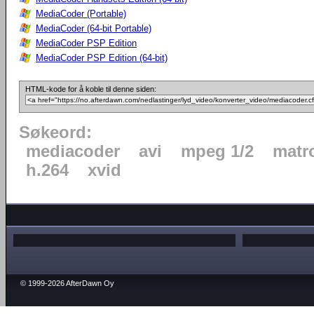
MediaCoder (Portable)
MediaCoder (64-bit Portable)
MediaCoder PSP Edition
MediaCoder PSP Edition (64-bit)
HTML-kode for å koble til denne siden:
Søkeord:
mediacoder
avi
mpeg 1/2
matr
h.264
xvid
© 1999-2026 AfterDawn Oy