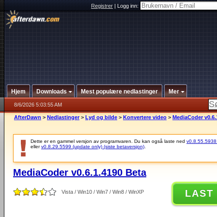
Registrer
|
Logg inn:
Hjem
Downloads
Mest populære nedlastinger
Mer
8/6/2026 5:03:55 AM
AfterDawn
>
Nedlastinger
>
Lyd og bilde
>
Konvertere video
>
MediaCoder v0.6.
Dette er en gammel versjon av programvaren. Du kan også laste ned
v0.8.55.5938 (
eller
v0.8.29.5599 (update only) (siste betaversjon)
.
MediaCoder v0.6.1.4190 Beta
LAST
Vista / Win10 / Win7 / Win8 / WinXP