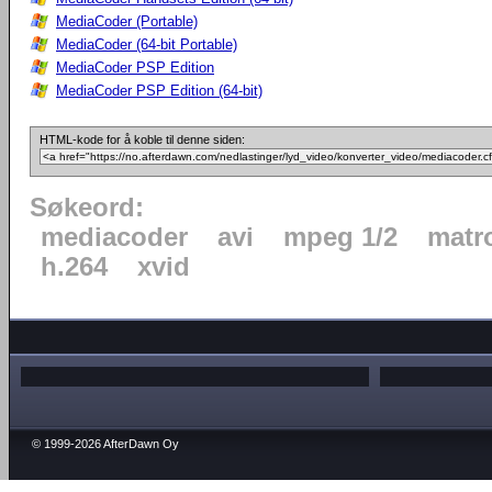
MediaCoder (Portable)
MediaCoder (64-bit Portable)
MediaCoder PSP Edition
MediaCoder PSP Edition (64-bit)
HTML-kode for å koble til denne siden:
Søkeord:
mediacoder
avi
mpeg 1/2
matr
h.264
xvid
© 1999-2026 AfterDawn Oy