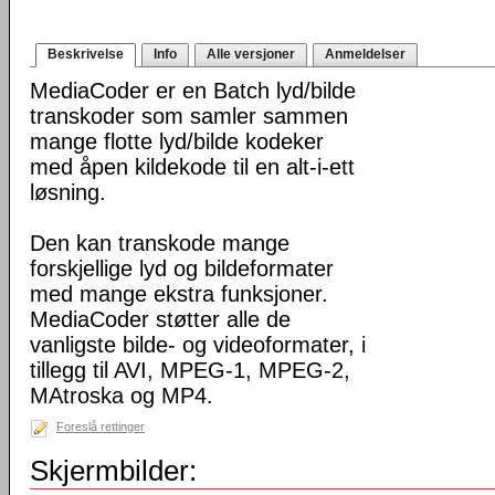
Beskrivelse
Info
Alle versjoner
Anmeldelser
MediaCoder er en Batch lyd/bilde
transkoder som samler sammen
mange flotte lyd/bilde kodeker
med åpen kildekode til en alt-i-ett
løsning.
Den kan transkode mange
forskjellige lyd og bildeformater
med mange ekstra funksjoner.
MediaCoder støtter alle de
vanligste bilde- og videoformater, i
tillegg til AVI, MPEG-1, MPEG-2,
MAtroska og MP4.
Foreslå rettinger
Skjermbilder: