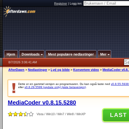
Registrer
|
Logg inn:
Hjem
Downloads
Mest populære nedlastinger
Mer
8/7/2026 3:06:41 AM
AfterDawn
>
Nedlastinger
>
Lyd og bilde
>
Konvertere video
>
MediaCoder v0.8.
Dette er en gammel versjon av programvaren. Du kan også laste ned
v0.8.55.5938 (
eller
v0.8.29.5599 (update only) (siste betaversjon)
.
MediaCoder v0.8.15.5280
LAST
Vista / Win10 / Win7 / Win8 / WinXP