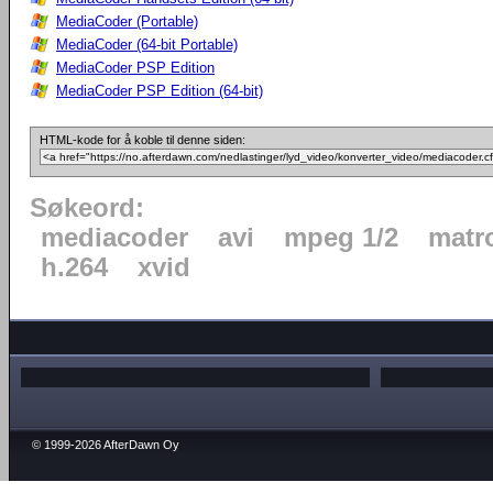
MediaCoder (Portable)
MediaCoder (64-bit Portable)
MediaCoder PSP Edition
MediaCoder PSP Edition (64-bit)
HTML-kode for å koble til denne siden:
Søkeord:
mediacoder
avi
mpeg 1/2
matr
h.264
xvid
© 1999-2026 AfterDawn Oy