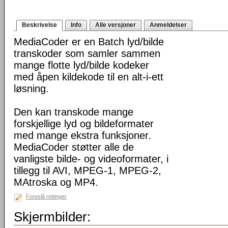
Beskrivelse
Info
Alle versjoner
Anmeldelser
MediaCoder er en Batch lyd/bilde
transkoder som samler sammen
mange flotte lyd/bilde kodeker
med åpen kildekode til en alt-i-ett
løsning.
Den kan transkode mange
forskjellige lyd og bildeformater
med mange ekstra funksjoner.
MediaCoder støtter alle de
vanligste bilde- og videoformater, i
tillegg til AVI, MPEG-1, MPEG-2,
MAtroska og MP4.
Foreslå rettinger
Skjermbilder: