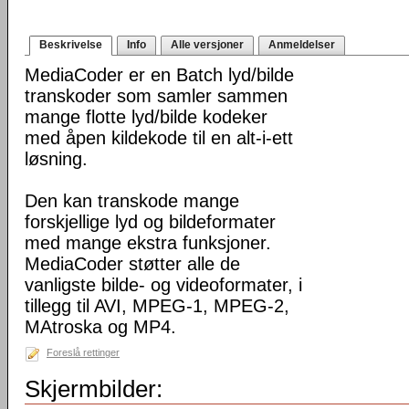
Beskrivelse
Info
Alle versjoner
Anmeldelser
MediaCoder er en Batch lyd/bilde
transkoder som samler sammen
mange flotte lyd/bilde kodeker
med åpen kildekode til en alt-i-ett
løsning.
Den kan transkode mange
forskjellige lyd og bildeformater
med mange ekstra funksjoner.
MediaCoder støtter alle de
vanligste bilde- og videoformater, i
tillegg til AVI, MPEG-1, MPEG-2,
MAtroska og MP4.
Foreslå rettinger
Skjermbilder: