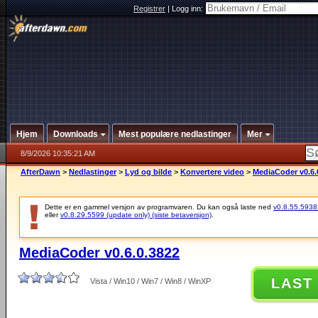
Registrer
|
Logg inn:
Hjem
Downloads
Mest populære nedlastinger
Mer
8/9/2026 10:35:21 AM
AfterDawn
>
Nedlastinger
>
Lyd og bilde
>
Konvertere video
>
MediaCoder v0.6.
Dette er en gammel versjon av programvaren. Du kan også laste ned
v0.8.55.5938 (
eller
v0.8.29.5599 (update only) (siste betaversjon)
.
MediaCoder v0.6.0.3822
LAST
Vista / Win10 / Win7 / Win8 / WinXP