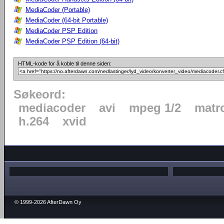
MediaCoder (Portable)
MediaCoder (64-bit Portable)
MediaCoder PSP Edition
MediaCoder PSP Edition (64-bit)
HTML-kode for å koble til denne siden:
Søkeord:
mediacoder
avi
mpeg 1/2
matr
h.264
xvid
© 1999-2026 AfterDawn Oy