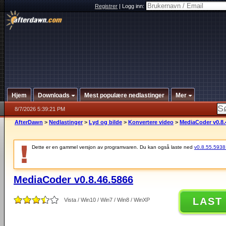
Registrer
|
Logg inn:
Hjem
Downloads
Mest populære nedlastinger
Mer
8/7/2026 5:39:21 PM
AfterDawn
>
Nedlastinger
>
Lyd og bilde
>
Konvertere video
>
MediaCoder v0.8.
Dette er en gammel versjon av programvaren. Du kan også laste ned
v0.8.55.5938 (
MediaCoder v0.8.46.5866
LAST
Vista / Win10 / Win7 / Win8 / WinXP