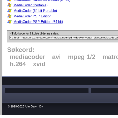
MediaCoder (Portable)
MediaCoder (64-bit Portable)
MediaCoder PSP Edition
MediaCoder PSP Edition (64-bit)
HTML-kode for å koble til denne siden:
Søkeord:
mediacoder
avi
mpeg 1/2
matr
h.264
xvid
© 1999-2026 AfterDawn Oy