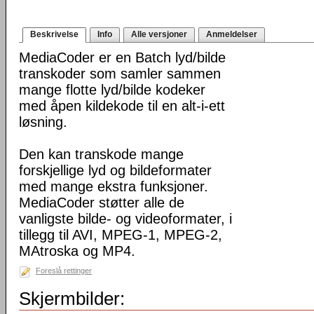
Beskrivelse
Info
Alle versjoner
Anmeldelser
MediaCoder er en Batch lyd/bilde
transkoder som samler sammen
mange flotte lyd/bilde kodeker
med åpen kildekode til en alt-i-ett
løsning.
Den kan transkode mange
forskjellige lyd og bildeformater
med mange ekstra funksjoner.
MediaCoder støtter alle de
vanligste bilde- og videoformater, i
tillegg til AVI, MPEG-1, MPEG-2,
MAtroska og MP4.
Foreslå rettinger
Skjermbilder: