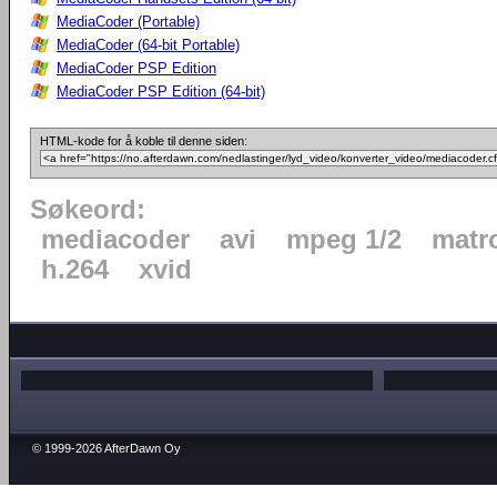
MediaCoder (Portable)
MediaCoder (64-bit Portable)
MediaCoder PSP Edition
MediaCoder PSP Edition (64-bit)
HTML-kode for å koble til denne siden:
Søkeord:
mediacoder
avi
mpeg 1/2
matr
h.264
xvid
© 1999-2026 AfterDawn Oy