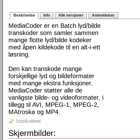
Beskrivelse
Info
Alle versjoner
Anmeldelser
MediaCoder er en Batch lyd/bilde
transkoder som samler sammen
mange flotte lyd/bilde kodeker
med åpen kildekode til en alt-i-ett
løsning.
Den kan transkode mange
forskjellige lyd og bildeformater
med mange ekstra funksjoner.
MediaCoder støtter alle de
vanligste bilde- og videoformater, i
tillegg til AVI, MPEG-1, MPEG-2,
MAtroska og MP4.
Foreslå rettinger
Skjermbilder: