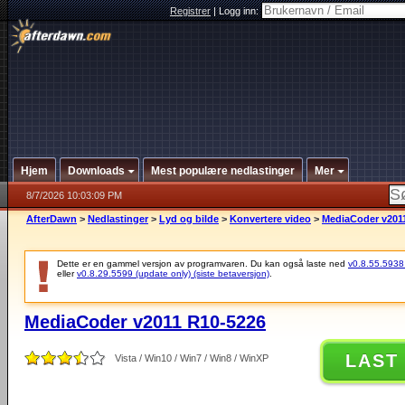
Registrer
|
Logg inn:
Hjem
Downloads
Mest populære nedlastinger
Mer
8/7/2026 10:03:09 PM
AfterDawn
>
Nedlastinger
>
Lyd og bilde
>
Konvertere video
>
MediaCoder v201
Dette er en gammel versjon av programvaren. Du kan også laste ned
v0.8.55.5938 (
eller
v0.8.29.5599 (update only) (siste betaversjon)
.
MediaCoder v2011 R10-5226
LAST
Vista / Win10 / Win7 / Win8 / WinXP