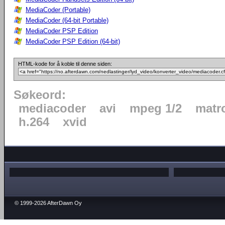
MediaCoder (Portable)
MediaCoder (64-bit Portable)
MediaCoder PSP Edition
MediaCoder PSP Edition (64-bit)
HTML-kode for å koble til denne siden:
Søkeord:
mediacoder
avi
mpeg 1/2
matr
h.264
xvid
© 1999-2026 AfterDawn Oy