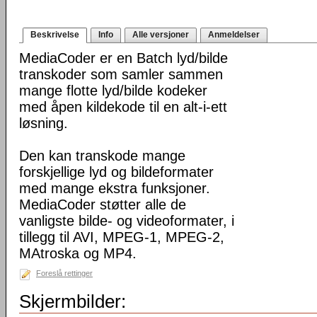
Beskrivelse
Info
Alle versjoner
Anmeldelser
MediaCoder er en Batch lyd/bilde
transkoder som samler sammen
mange flotte lyd/bilde kodeker
med åpen kildekode til en alt-i-ett
løsning.
Den kan transkode mange
forskjellige lyd og bildeformater
med mange ekstra funksjoner.
MediaCoder støtter alle de
vanligste bilde- og videoformater, i
tillegg til AVI, MPEG-1, MPEG-2,
MAtroska og MP4.
Foreslå rettinger
Skjermbilder: