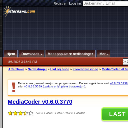
Registrer
|
Logg inn:
Hjem
Downloads
Mest populære nedlastinger
Mer
8/8/2026 3:18:41 PM
AfterDawn
>
Nedlastinger
>
Lyd og bilde
>
Konvertere video
>
MediaCoder v0.6.
Dette er en gammel versjon av programvaren. Du kan også laste ned
v0.8.55.5938 (
eller
v0.8.29.5599 (update only) (siste betaversjon)
.
MediaCoder v0.6.0.3770
LAST
Vista / Win10 / Win7 / Win8 / WinXP