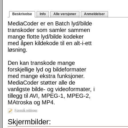
Beskrivelse
Info
Alle versjoner
Anmeldelser
MediaCoder er en Batch lyd/bilde
transkoder som samler sammen
mange flotte lyd/bilde kodeker
med åpen kildekode til en alt-i-ett
løsning.
Den kan transkode mange
forskjellige lyd og bildeformater
med mange ekstra funksjoner.
MediaCoder støtter alle de
vanligste bilde- og videoformater, i
tillegg til AVI, MPEG-1, MPEG-2,
MAtroska og MP4.
Foreslå rettinger
Skjermbilder: