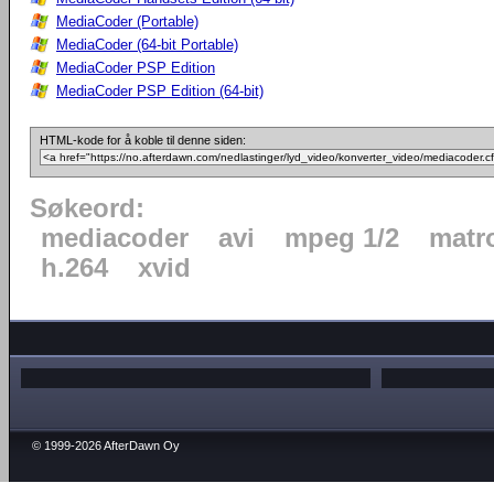
MediaCoder (Portable)
MediaCoder (64-bit Portable)
MediaCoder PSP Edition
MediaCoder PSP Edition (64-bit)
HTML-kode for å koble til denne siden:
Søkeord:
mediacoder
avi
mpeg 1/2
matr
h.264
xvid
© 1999-2026 AfterDawn Oy