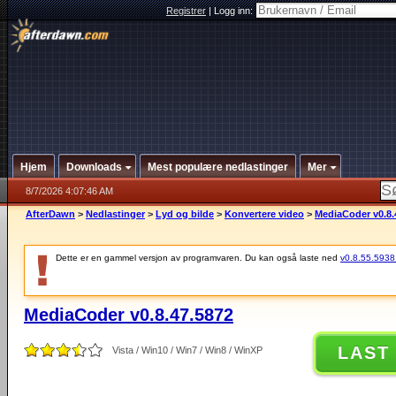
Registrer
|
Logg inn:
Hjem
Downloads
Mest populære nedlastinger
Mer
8/7/2026 4:07:46 AM
AfterDawn
>
Nedlastinger
>
Lyd og bilde
>
Konvertere video
>
MediaCoder v0.8.
Dette er en gammel versjon av programvaren. Du kan også laste ned
v0.8.55.5938 (
MediaCoder v0.8.47.5872
LAST
Vista / Win10 / Win7 / Win8 / WinXP