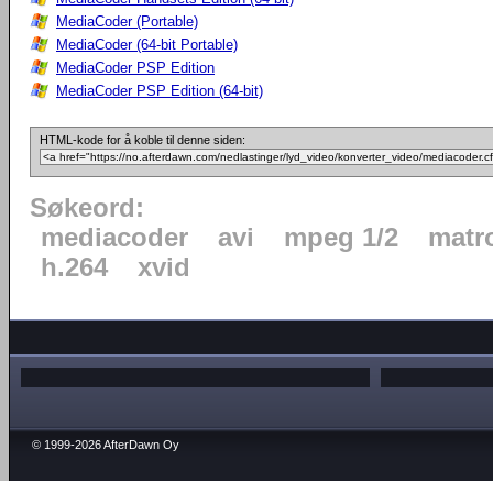
MediaCoder (Portable)
MediaCoder (64-bit Portable)
MediaCoder PSP Edition
MediaCoder PSP Edition (64-bit)
HTML-kode for å koble til denne siden:
Søkeord:
mediacoder
avi
mpeg 1/2
matr
h.264
xvid
© 1999-2026 AfterDawn Oy