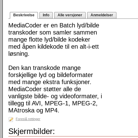
Beskrivelse
Info
Alle versjoner
Anmeldelser
MediaCoder er en Batch lyd/bilde
transkoder som samler sammen
mange flotte lyd/bilde kodeker
med åpen kildekode til en alt-i-ett
løsning.
Den kan transkode mange
forskjellige lyd og bildeformater
med mange ekstra funksjoner.
MediaCoder støtter alle de
vanligste bilde- og videoformater, i
tillegg til AVI, MPEG-1, MPEG-2,
MAtroska og MP4.
Foreslå rettinger
Skjermbilder: