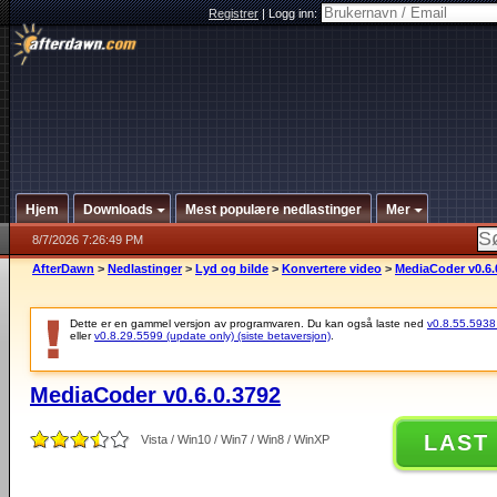
Registrer
|
Logg inn:
Hjem
Downloads
Mest populære nedlastinger
Mer
8/7/2026 7:26:49 PM
AfterDawn
>
Nedlastinger
>
Lyd og bilde
>
Konvertere video
>
MediaCoder v0.6.
Dette er en gammel versjon av programvaren. Du kan også laste ned
v0.8.55.5938 (
eller
v0.8.29.5599 (update only) (siste betaversjon)
.
MediaCoder v0.6.0.3792
LAST
Vista / Win10 / Win7 / Win8 / WinXP