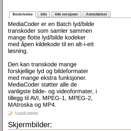
Beskrivelse
Info
Alle versjoner
Anmeldelser
MediaCoder er en Batch lyd/bilde
transkoder som samler sammen
mange flotte lyd/bilde kodeker
med åpen kildekode til en alt-i-ett
løsning.
Den kan transkode mange
forskjellige lyd og bildeformater
med mange ekstra funksjoner.
MediaCoder støtter alle de
vanligste bilde- og videoformater, i
tillegg til AVI, MPEG-1, MPEG-2,
MAtroska og MP4.
Foreslå rettinger
Skjermbilder: