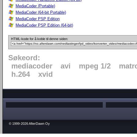
MediaCoder (Portable)
MediaCoder (64-bit Portable)
MediaCoder PSP Edition
MediaCoder PSP Edition (64-bit)
HTML-kode for å koble til denne siden:
Søkeord:
mediacoder
avi
mpeg 1/2
matr
h.264
xvid
© 1999-2026 AfterDawn Oy