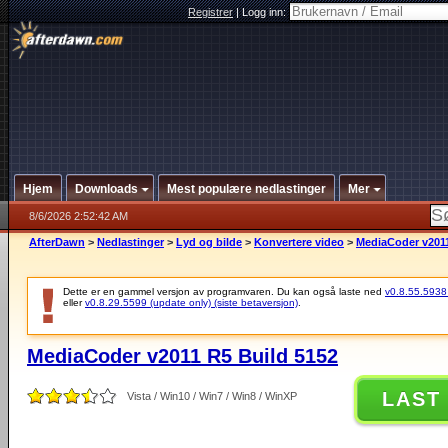
Registrer
|
Logg inn:
Hjem
Downloads
Mest populære nedlastinger
Mer
8/6/2026 2:52:42 AM
AfterDawn
>
Nedlastinger
>
Lyd og bilde
>
Konvertere video
>
MediaCoder v2011
Dette er en gammel versjon av programvaren. Du kan også laste ned
v0.8.55.5938 (
eller
v0.8.29.5599 (update only) (siste betaversjon)
.
MediaCoder v2011 R5 Build 5152
LAST
Vista / Win10 / Win7 / Win8 / WinXP