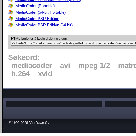
MediaCoder (Portable)
MediaCoder (64-bit Portable)
MediaCoder PSP Edition
MediaCoder PSP Edition (64-bit)
HTML-kode for å koble til denne siden:
Søkeord:
mediacoder
avi
mpeg 1/2
matr
h.264
xvid
© 1999-2026 AfterDawn Oy