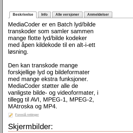
Beskrivelse
Info
Alle versjoner
Anmeldelser
MediaCoder er en Batch lyd/bilde
transkoder som samler sammen
mange flotte lyd/bilde kodeker
med åpen kildekode til en alt-i-ett
løsning.
Den kan transkode mange
forskjellige lyd og bildeformater
med mange ekstra funksjoner.
MediaCoder støtter alle de
vanligste bilde- og videoformater, i
tillegg til AVI, MPEG-1, MPEG-2,
MAtroska og MP4.
Foreslå rettinger
Skjermbilder: