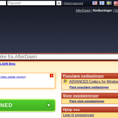
|
Glemt passord
AfterDawn
|
Nedlastinger
|
Di
1.4205 Beta
Populære nedlastinger
X
siste stabile versjon)
.
ADVANCED Codecs for Window
Flere populære nedlastinger
Siste oppdateringer
Flere siste oppdateringer
 NED
Hjelp oss
Legg til programvare