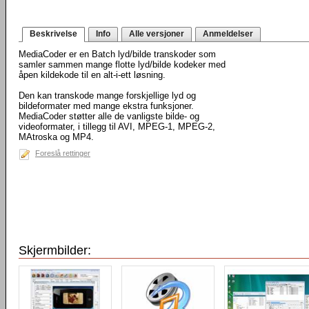
Beskrivelse
Info
Alle versjoner
Anmeldelser
MediaCoder er en Batch lyd/bilde transkoder som
samler sammen mange flotte lyd/bilde kodeker med
åpen kildekode til en alt-i-ett løsning.
Den kan transkode mange forskjellige lyd og
bildeformater med mange ekstra funksjoner.
MediaCoder støtter alle de vanligste bilde- og
videoformater, i tillegg til AVI, MPEG-1, MPEG-2,
MAtroska og MP4.
Foreslå rettinger
Skjermbilder: