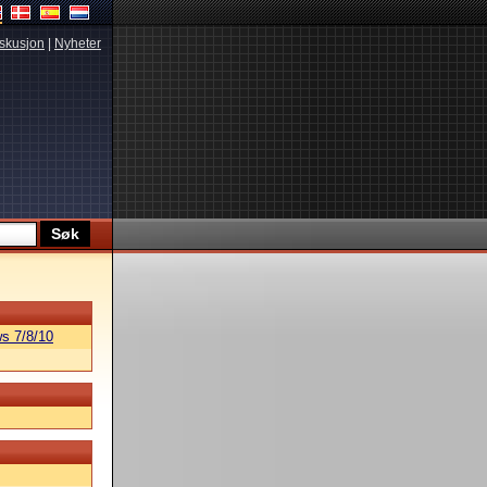
skusjon
|
Nyheter
s 7/8/10