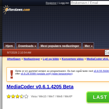
Registrer
|
Logg inn:
Hjem
Downloads
Mest populære nedlastinger
Mer
8/7/2026 2:10:54 AM
AfterDawn
>
Nedlastinger
>
Lyd og bilde
>
Konvertere video
>
MediaCoder v0.6.
Dette er en gammel versjon av programvaren. Du kan også laste ned
v0.8.55.5938 (
eller
v0.8.29.5599 (update only) (siste betaversjon)
.
MediaCoder v0.6.1.4205 Beta
LAST
Vista / Win10 / Win7 / Win8 / WinXP