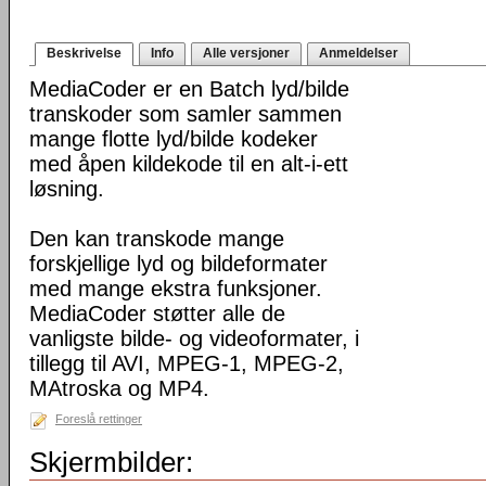
Beskrivelse
Info
Alle versjoner
Anmeldelser
MediaCoder er en Batch lyd/bilde
transkoder som samler sammen
mange flotte lyd/bilde kodeker
med åpen kildekode til en alt-i-ett
løsning.
Den kan transkode mange
forskjellige lyd og bildeformater
med mange ekstra funksjoner.
MediaCoder støtter alle de
vanligste bilde- og videoformater, i
tillegg til AVI, MPEG-1, MPEG-2,
MAtroska og MP4.
Foreslå rettinger
Skjermbilder: