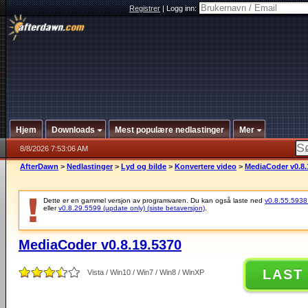
Registrer
|
Logg inn:
Hjem
Downloads
Mest populære nedlastinger
Mer
8/8/2026 7:53:06 AM
AfterDawn
>
Nedlastinger
>
Lyd og bilde
>
Konvertere video
>
MediaCoder v0.8.
Dette er en gammel versjon av programvaren. Du kan også laste ned
v0.8.55.5938 (
eller
v0.8.29.5599 (update only) (siste betaversjon)
.
MediaCoder v0.8.19.5370
LAST
Vista / Win10 / Win7 / Win8 / WinXP