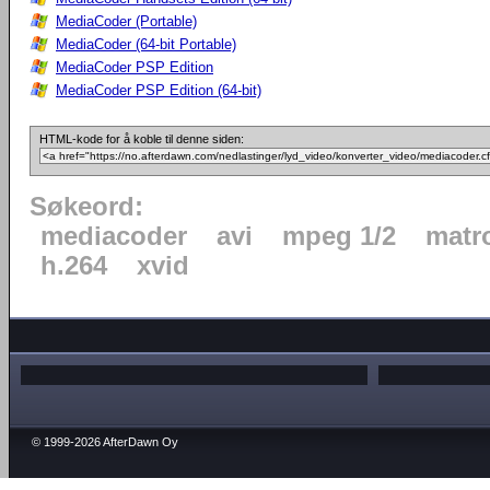
MediaCoder (Portable)
MediaCoder (64-bit Portable)
MediaCoder PSP Edition
MediaCoder PSP Edition (64-bit)
HTML-kode for å koble til denne siden:
Søkeord:
mediacoder
avi
mpeg 1/2
matr
h.264
xvid
© 1999-2026 AfterDawn Oy