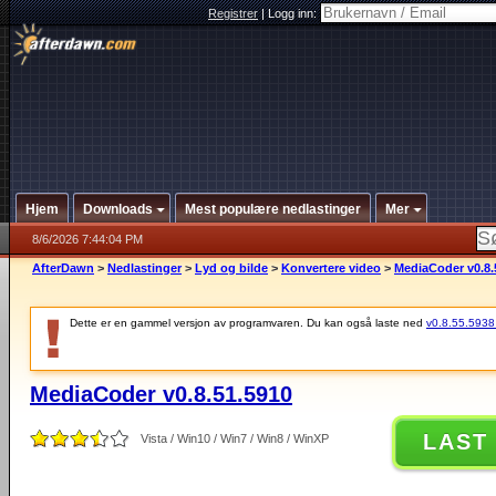
Registrer
|
Logg inn:
Hjem
Downloads
Mest populære nedlastinger
Mer
8/6/2026 7:44:04 PM
AfterDawn
>
Nedlastinger
>
Lyd og bilde
>
Konvertere video
>
MediaCoder v0.8.
Dette er en gammel versjon av programvaren. Du kan også laste ned
v0.8.55.5938 (
MediaCoder v0.8.51.5910
LAST
Vista / Win10 / Win7 / Win8 / WinXP