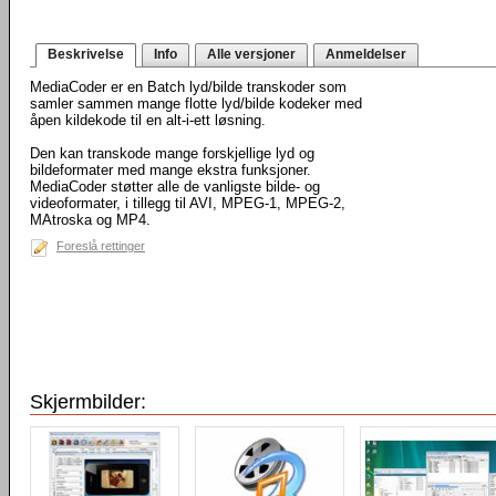
Beskrivelse
Info
Alle versjoner
Anmeldelser
MediaCoder er en Batch lyd/bilde transkoder som
samler sammen mange flotte lyd/bilde kodeker med
åpen kildekode til en alt-i-ett løsning.
Den kan transkode mange forskjellige lyd og
bildeformater med mange ekstra funksjoner.
MediaCoder støtter alle de vanligste bilde- og
videoformater, i tillegg til AVI, MPEG-1, MPEG-2,
MAtroska og MP4.
Foreslå rettinger
Skjermbilder: