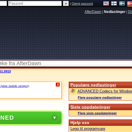
|
Glemt passord
AfterDawn
|
Nedlastinger
|
Di
51.5910
Populære nedlastinger
X
siste stabile versjon)
.
ADVANCED Codecs for Window
Flere populære nedlastinger
Siste oppdateringer
Flere siste oppdateringer
 NED
Hjelp oss
Legg til programvare