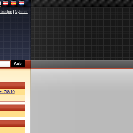
skusjon
|
Nyheter
s 7/8/10