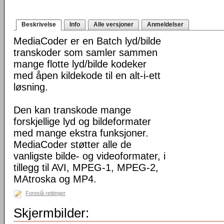
Beskrivelse
Info
Alle versjoner
Anmeldelser
MediaCoder er en Batch lyd/bilde
transkoder som samler sammen
mange flotte lyd/bilde kodeker
med åpen kildekode til en alt-i-ett
løsning.
Den kan transkode mange
forskjellige lyd og bildeformater
med mange ekstra funksjoner.
MediaCoder støtter alle de
vanligste bilde- og videoformater, i
tillegg til AVI, MPEG-1, MPEG-2,
MAtroska og MP4.
Foreslå rettinger
Skjermbilder: