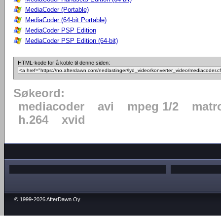
MediaCoder (Portable)
MediaCoder (64-bit Portable)
MediaCoder PSP Edition
MediaCoder PSP Edition (64-bit)
HTML-kode for å koble til denne siden:
Søkeord:
mediacoder
avi
mpeg 1/2
matr
h.264
xvid
© 1999-2026 AfterDawn Oy