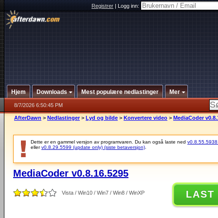
Registrer
|
Logg inn:
Hjem
Downloads
Mest populære nedlastinger
Mer
8/7/2026 6:50:45 PM
AfterDawn
>
Nedlastinger
>
Lyd og bilde
>
Konvertere video
>
MediaCoder v0.8.
Dette er en gammel versjon av programvaren. Du kan også laste ned
v0.8.55.5938 (
eller
v0.8.29.5599 (update only) (siste betaversjon)
.
MediaCoder v0.8.16.5295
LAST
Vista / Win10 / Win7 / Win8 / WinXP