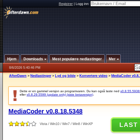
Registrer
|
Logg inn:
Hjem
Downloads
Mest populære nedlastinger
Mer
8/6/2026 5:40:46 PM
AfterDawn
>
Nedlastinger
>
Lyd og bilde
>
Konvertere video
>
MediaCoder v0.8.
Dette er en gammel versjon av programvaren. Du kan også laste ned
v0.8.55.5938 (
eller
v0.8.29.5599 (update only) (siste betaversjon)
.
MediaCoder v0.8.18.5348
LAST
Vista / Win10 / Win7 / Win8 / WinXP