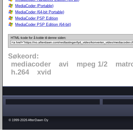
MediaCoder (Portable)
MediaCoder (64-bit Portable)
MediaCoder PSP Edition
MediaCoder PSP Edition (64-bit)
HTML-kode for å koble til denne siden:
Søkeord:
mediacoder
avi
mpeg 1/2
matr
h.264
xvid
© 1999-2026 AfterDawn Oy