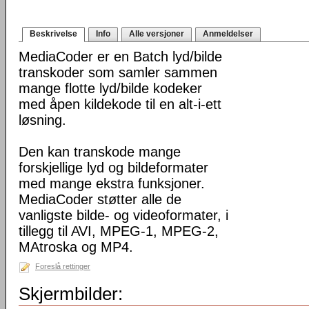
Beskrivelse
Info
Alle versjoner
Anmeldelser
MediaCoder er en Batch lyd/bilde
transkoder som samler sammen
mange flotte lyd/bilde kodeker
med åpen kildekode til en alt-i-ett
løsning.
Den kan transkode mange
forskjellige lyd og bildeformater
med mange ekstra funksjoner.
MediaCoder støtter alle de
vanligste bilde- og videoformater, i
tillegg til AVI, MPEG-1, MPEG-2,
MAtroska og MP4.
Foreslå rettinger
Skjermbilder: