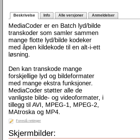
Beskrivelse
Info
Alle versjoner
Anmeldelser
MediaCoder er en Batch lyd/bilde
transkoder som samler sammen
mange flotte lyd/bilde kodeker
med åpen kildekode til en alt-i-ett
løsning.
Den kan transkode mange
forskjellige lyd og bildeformater
med mange ekstra funksjoner.
MediaCoder støtter alle de
vanligste bilde- og videoformater, i
tillegg til AVI, MPEG-1, MPEG-2,
MAtroska og MP4.
Foreslå rettinger
Skjermbilder: