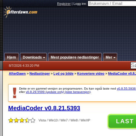
Registrer
|
Logg inn:
Hjem
Downloads
Mest populære nedlastinger
Mer
8/7/2026 4:33:20 PM
AfterDawn
>
Nedlastinger
>
Lyd og bilde
>
Konvertere video
>
MediaCoder v0.8.
Dette er en gammel versjon av programvaren. Du kan også laste ned
v0.8.55.5938 (
eller
v0.8.29.5599 (update only) (siste betaversjon)
.
MediaCoder v0.8.21.5393
LAST
Vista / Win10 / Win7 / Win8 / WinXP