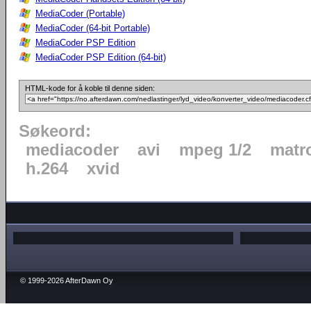
MediaCoder (Portable)
MediaCoder (64-bit Portable)
MediaCoder PSP Edition
MediaCoder PSP Edition (64-bit)
HTML-kode for å koble til denne siden:
Søkeord:
mediacoder
avi
mpeg 1/2
matr
h.264
xvid
© 1999-2026 AfterDawn Oy