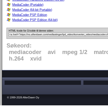
MediaCoder (Portable)
MediaCoder (64-bit Portable)
MediaCoder PSP Edition
MediaCoder PSP Edition (64-bit)
HTML-kode for å koble til denne siden:
Søkeord:
mediacoder
avi
mpeg 1/2
matr
h.264
xvid
© 1999-2026 AfterDawn Oy