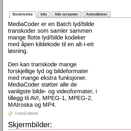
Beskrivelse
Info
Alle versjoner
Anmeldelser
MediaCoder er en Batch lyd/bilde
transkoder som samler sammen
mange flotte lyd/bilde kodeker
med åpen kildekode til en alt-i-ett
løsning.
Den kan transkode mange
forskjellige lyd og bildeformater
med mange ekstra funksjoner.
MediaCoder støtter alle de
vanligste bilde- og videoformater, i
tillegg til AVI, MPEG-1, MPEG-2,
MAtroska og MP4.
Foreslå rettinger
Skjermbilder: