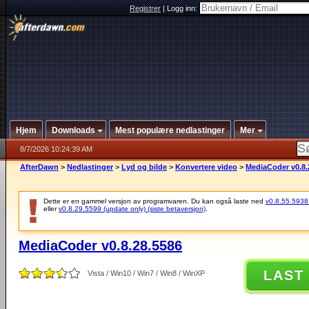
Registrer
|
Logg inn:
Hjem
Downloads
Mest populære nedlastinger
Mer
8/7/2026 10:24:39 AM
AfterDawn
>
Nedlastinger
>
Lyd og bilde
>
Konvertere video
>
MediaCoder v0.8.
Dette er en gammel versjon av programvaren. Du kan også laste ned
v0.8.55.5938 (
eller
v0.8.29.5599 (update only) (siste betaversjon)
.
MediaCoder v0.8.28.5586
LAST
Vista / Win10 / Win7 / Win8 / WinXP