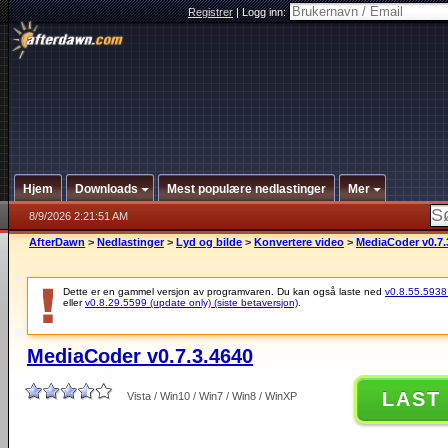
Registrer
|
Logg inn:
Hjem
Downloads
Mest populære nedlastinger
Mer
8/9/2026 2:21:51 AM
AfterDawn
>
Nedlastinger
>
Lyd og bilde
>
Konvertere video
>
MediaCoder v0.7.
Dette er en gammel versjon av programvaren. Du kan også laste ned
v0.8.55.5938 (
eller
v0.8.29.5599 (update only) (siste betaversjon)
.
MediaCoder v0.7.3.4640
LAST
Vista / Win10 / Win7 / Win8 / WinXP