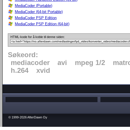
MediaCoder (Portable)
MediaCoder (64-bit Portable)
MediaCoder PSP Edition
MediaCoder PSP Edition (64-bit)
HTML-kode for å koble til denne siden:
Søkeord:
mediacoder
avi
mpeg 1/2
matr
h.264
xvid
© 1999-2026 AfterDawn Oy