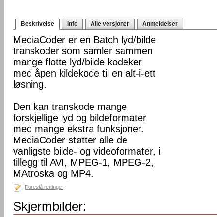
Beskrivelse
Info
Alle versjoner
Anmeldelser
MediaCoder er en Batch lyd/bilde
transkoder som samler sammen
mange flotte lyd/bilde kodeker
med åpen kildekode til en alt-i-ett
løsning.
Den kan transkode mange
forskjellige lyd og bildeformater
med mange ekstra funksjoner.
MediaCoder støtter alle de
vanligste bilde- og videoformater, i
tillegg til AVI, MPEG-1, MPEG-2,
MAtroska og MP4.
Foreslå rettinger
Skjermbilder: