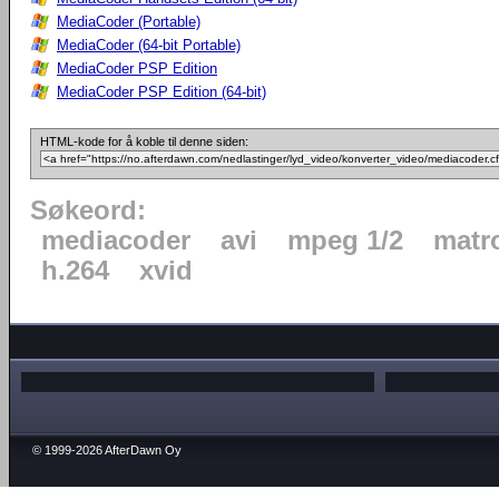
MediaCoder (Portable)
MediaCoder (64-bit Portable)
MediaCoder PSP Edition
MediaCoder PSP Edition (64-bit)
HTML-kode for å koble til denne siden:
Søkeord:
mediacoder
avi
mpeg 1/2
matr
h.264
xvid
© 1999-2026 AfterDawn Oy