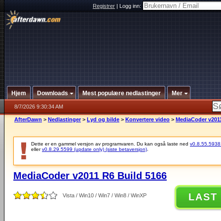
Registrer
|
Logg inn:
Hjem
Downloads
Mest populære nedlastinger
Mer
8/7/2026 9:30:34 AM
AfterDawn
>
Nedlastinger
>
Lyd og bilde
>
Konvertere video
>
MediaCoder v2011
Dette er en gammel versjon av programvaren. Du kan også laste ned
v0.8.55.5938 (
eller
v0.8.29.5599 (update only) (siste betaversjon)
.
MediaCoder v2011 R6 Build 5166
LAST
Vista / Win10 / Win7 / Win8 / WinXP