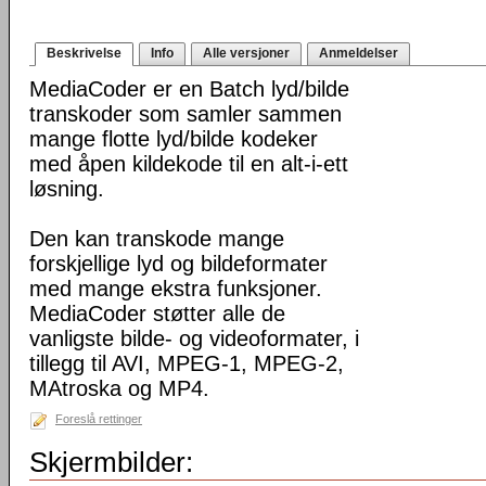
Beskrivelse
Info
Alle versjoner
Anmeldelser
MediaCoder er en Batch lyd/bilde
transkoder som samler sammen
mange flotte lyd/bilde kodeker
med åpen kildekode til en alt-i-ett
løsning.
Den kan transkode mange
forskjellige lyd og bildeformater
med mange ekstra funksjoner.
MediaCoder støtter alle de
vanligste bilde- og videoformater, i
tillegg til AVI, MPEG-1, MPEG-2,
MAtroska og MP4.
Foreslå rettinger
Skjermbilder: