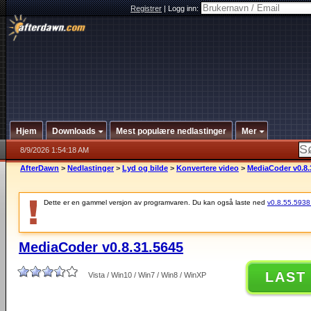
Registrer
|
Logg inn:
Hjem
Downloads
Mest populære nedlastinger
Mer
8/9/2026 1:54:18 AM
AfterDawn
>
Nedlastinger
>
Lyd og bilde
>
Konvertere video
>
MediaCoder v0.8.
Dette er en gammel versjon av programvaren. Du kan også laste ned
v0.8.55.5938 (
MediaCoder v0.8.31.5645
LAST
Vista / Win10 / Win7 / Win8 / WinXP