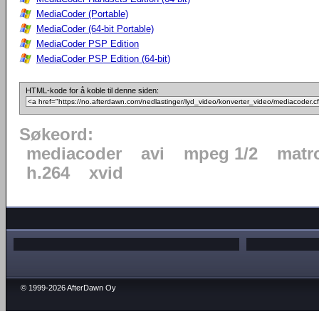
MediaCoder (Portable)
MediaCoder (64-bit Portable)
MediaCoder PSP Edition
MediaCoder PSP Edition (64-bit)
HTML-kode for å koble til denne siden:
Søkeord:
mediacoder
avi
mpeg 1/2
matr
h.264
xvid
© 1999-2026 AfterDawn Oy