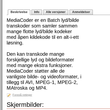
Beskrivelse
Info
Alle versjoner
Anmeldelser
MediaCoder er en Batch lyd/bilde
transkoder som samler sammen
mange flotte lyd/bilde kodeker
med åpen kildekode til en alt-i-ett
løsning.
Den kan transkode mange
forskjellige lyd og bildeformater
med mange ekstra funksjoner.
MediaCoder støtter alle de
vanligste bilde- og videoformater, i
tillegg til AVI, MPEG-1, MPEG-2,
MAtroska og MP4.
Foreslå rettinger
Skjermbilder: