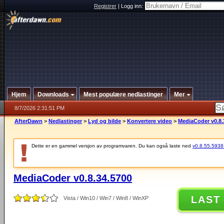
Registrer
|
Logg inn:
Hjem
Downloads
Mest populære nedlastinger
Mer
8/7/2026 2:31:51 PM
AfterDawn
>
Nedlastinger
>
Lyd og bilde
>
Konvertere video
>
MediaCoder v0.8.
Dette er en gammel versjon av programvaren. Du kan også laste ned
v0.8.55.5938 (
MediaCoder v0.8.34.5700
LAST
Vista / Win10 / Win7 / Win8 / WinXP