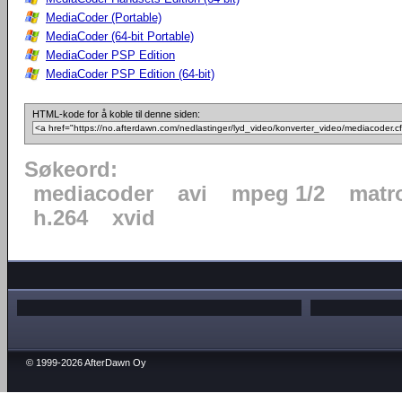
MediaCoder (Portable)
MediaCoder (64-bit Portable)
MediaCoder PSP Edition
MediaCoder PSP Edition (64-bit)
HTML-kode for å koble til denne siden:
Søkeord:
mediacoder
avi
mpeg 1/2
matr
h.264
xvid
© 1999-2026 AfterDawn Oy