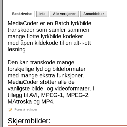
Beskrivelse
Info
Alle versjoner
Anmeldelser
MediaCoder er en Batch lyd/bilde
transkoder som samler sammen
mange flotte lyd/bilde kodeker
med åpen kildekode til en alt-i-ett
løsning.
Den kan transkode mange
forskjellige lyd og bildeformater
med mange ekstra funksjoner.
MediaCoder støtter alle de
vanligste bilde- og videoformater, i
tillegg til AVI, MPEG-1, MPEG-2,
MAtroska og MP4.
Foreslå rettinger
Skjermbilder: