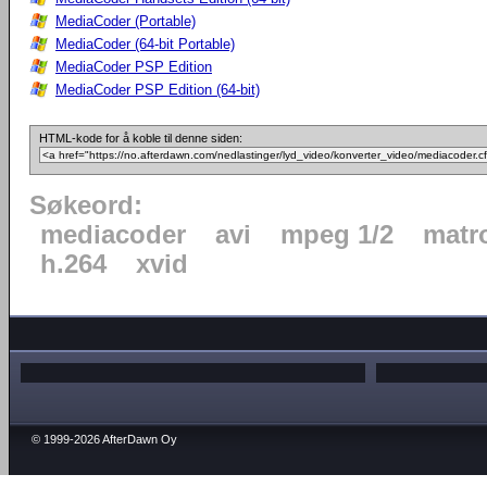
MediaCoder (Portable)
MediaCoder (64-bit Portable)
MediaCoder PSP Edition
MediaCoder PSP Edition (64-bit)
HTML-kode for å koble til denne siden:
Søkeord:
mediacoder
avi
mpeg 1/2
matr
h.264
xvid
© 1999-2026 AfterDawn Oy