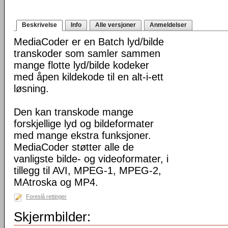
Beskrivelse
Info
Alle versjoner
Anmeldelser
MediaCoder er en Batch lyd/bilde
transkoder som samler sammen
mange flotte lyd/bilde kodeker
med åpen kildekode til en alt-i-ett
løsning.
Den kan transkode mange
forskjellige lyd og bildeformater
med mange ekstra funksjoner.
MediaCoder støtter alle de
vanligste bilde- og videoformater, i
tillegg til AVI, MPEG-1, MPEG-2,
MAtroska og MP4.
Foreslå rettinger
Skjermbilder: