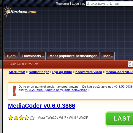
Registrer
|
Logg inn:
Hjem
Downloads
Mest populære nedlastinger
Mer
8/6/2026 8:13:27 PM
AfterDawn
>
Nedlastinger
>
Lyd og bilde
>
Konvertere video
>
MediaCoder v0.6.
Dette er en gammel versjon av programvaren. Du kan også laste ned
v0.8.55.5938 (
eller
v0.8.29.5599 (update only) (siste betaversjon)
.
MediaCoder v0.6.0.3866
LAST
Vista / Win10 / Win7 / Win8 / WinXP