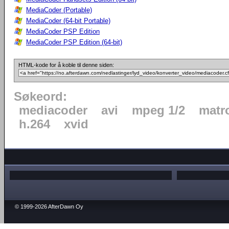
MediaCoder (Portable)
MediaCoder (64-bit Portable)
MediaCoder PSP Edition
MediaCoder PSP Edition (64-bit)
HTML-kode for å koble til denne siden:
Søkeord:
mediacoder
avi
mpeg 1/2
matr
h.264
xvid
© 1999-2026 AfterDawn Oy