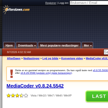
Registrer
|
Logg inn:
Hjem
Downloads
Mest populære nedlastinger
Mer
8/7/2026 4:02:32 AM
AfterDawn
>
Nedlastinger
>
Lyd og bilde
>
Konvertere video
>
MediaCoder v0.8.
Dette er en gammel versjon av programvaren. Du kan også laste ned
v0.8.55.5938 (
eller
v0.8.29.5599 (update only) (siste betaversjon)
.
MediaCoder v0.8.24.5542
LAST
Vista / Win10 / Win7 / Win8 / WinXP