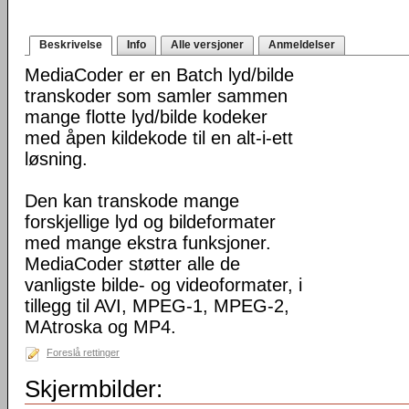
Beskrivelse
Info
Alle versjoner
Anmeldelser
MediaCoder er en Batch lyd/bilde
transkoder som samler sammen
mange flotte lyd/bilde kodeker
med åpen kildekode til en alt-i-ett
løsning.
Den kan transkode mange
forskjellige lyd og bildeformater
med mange ekstra funksjoner.
MediaCoder støtter alle de
vanligste bilde- og videoformater, i
tillegg til AVI, MPEG-1, MPEG-2,
MAtroska og MP4.
Foreslå rettinger
Skjermbilder: