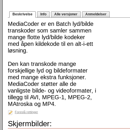
Beskrivelse
Info
Alle versjoner
Anmeldelser
MediaCoder er en Batch lyd/bilde
transkoder som samler sammen
mange flotte lyd/bilde kodeker
med åpen kildekode til en alt-i-ett
løsning.
Den kan transkode mange
forskjellige lyd og bildeformater
med mange ekstra funksjoner.
MediaCoder støtter alle de
vanligste bilde- og videoformater, i
tillegg til AVI, MPEG-1, MPEG-2,
MAtroska og MP4.
Foreslå rettinger
Skjermbilder: