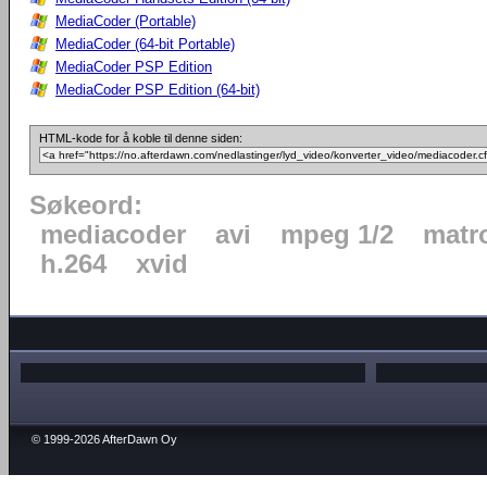
MediaCoder (Portable)
MediaCoder (64-bit Portable)
MediaCoder PSP Edition
MediaCoder PSP Edition (64-bit)
HTML-kode for å koble til denne siden:
Søkeord:
mediacoder
avi
mpeg 1/2
matr
h.264
xvid
© 1999-2026 AfterDawn Oy