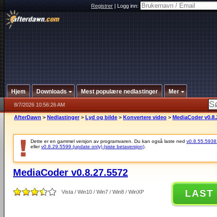
Registrer
|
Logg inn:
Hjem
Downloads
Mest populære nedlastinger
Mer
8/7/2026 10:56:26 AM
AfterDawn
>
Nedlastinger
>
Lyd og bilde
>
Konvertere video
>
MediaCoder v0.8.
Dette er en gammel versjon av programvaren. Du kan også laste ned
v0.8.55.5938 (
eller
v0.8.29.5599 (update only) (siste betaversjon)
.
MediaCoder v0.8.27.5572
LAST
Vista / Win10 / Win7 / Win8 / WinXP