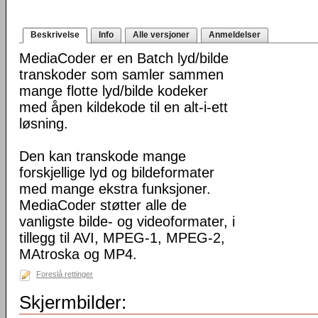
Beskrivelse
Info
Alle versjoner
Anmeldelser
MediaCoder er en Batch lyd/bilde
transkoder som samler sammen
mange flotte lyd/bilde kodeker
med åpen kildekode til en alt-i-ett
løsning.
Den kan transkode mange
forskjellige lyd og bildeformater
med mange ekstra funksjoner.
MediaCoder støtter alle de
vanligste bilde- og videoformater, i
tillegg til AVI, MPEG-1, MPEG-2,
MAtroska og MP4.
Foreslå rettinger
Skjermbilder: