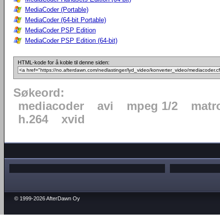
MediaCoder (Portable)
MediaCoder (64-bit Portable)
MediaCoder PSP Edition
MediaCoder PSP Edition (64-bit)
HTML-kode for å koble til denne siden:
Søkeord:
mediacoder
avi
mpeg 1/2
matr
h.264
xvid
© 1999-2026 AfterDawn Oy