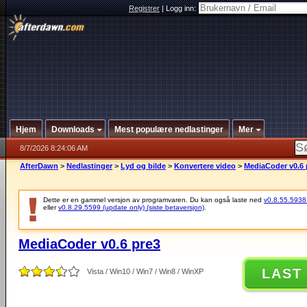
Registrer
|
Logg inn:
Hjem
Downloads
Mest populære nedlastinger
Mer
8/7/2026 8:24:06 AM
AfterDawn
>
Nedlastinger
>
Lyd og bilde
>
Konvertere video
>
MediaCoder v0.6 
Dette er en gammel versjon av programvaren. Du kan også laste ned
v0.8.55.5938 (
eller
v0.8.29.5599 (update only) (siste betaversjon)
.
MediaCoder v0.6 pre3
LAST
Vista / Win10 / Win7 / Win8 / WinXP