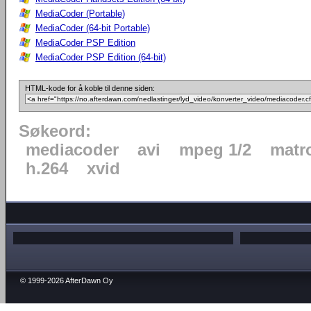
MediaCoder (Portable)
MediaCoder (64-bit Portable)
MediaCoder PSP Edition
MediaCoder PSP Edition (64-bit)
HTML-kode for å koble til denne siden:
Søkeord:
mediacoder
avi
mpeg 1/2
matr
h.264
xvid
© 1999-2026 AfterDawn Oy