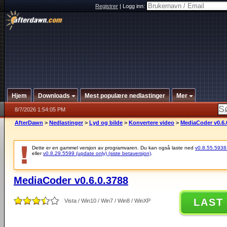
Registrer
|
Logg inn:
Hjem
Downloads
Mest populære nedlastinger
Mer
8/7/2026 1:54:05 PM
AfterDawn
>
Nedlastinger
>
Lyd og bilde
>
Konvertere video
>
MediaCoder v0.6.
Dette er en gammel versjon av programvaren. Du kan også laste ned
v0.8.55.5938 (
eller
v0.8.29.5599 (update only) (siste betaversjon)
.
MediaCoder v0.6.0.3788
LAST
Vista / Win10 / Win7 / Win8 / WinXP