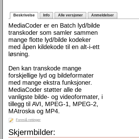
Beskrivelse
Info
Alle versjoner
Anmeldelser
MediaCoder er en Batch lyd/bilde
transkoder som samler sammen
mange flotte lyd/bilde kodeker
med åpen kildekode til en alt-i-ett
løsning.
Den kan transkode mange
forskjellige lyd og bildeformater
med mange ekstra funksjoner.
MediaCoder støtter alle de
vanligste bilde- og videoformater, i
tillegg til AVI, MPEG-1, MPEG-2,
MAtroska og MP4.
Foreslå rettinger
Skjermbilder: