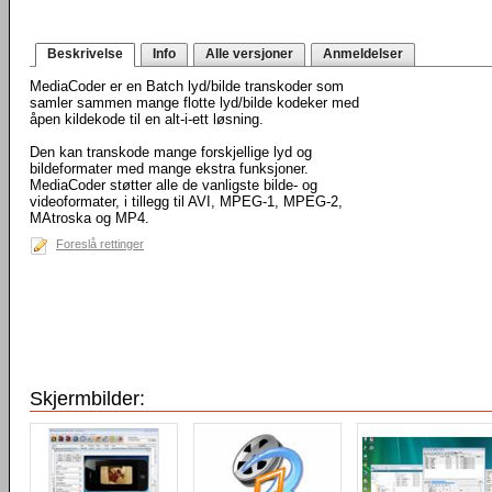
Beskrivelse
Info
Alle versjoner
Anmeldelser
MediaCoder er en Batch lyd/bilde transkoder som
samler sammen mange flotte lyd/bilde kodeker med
åpen kildekode til en alt-i-ett løsning.
Den kan transkode mange forskjellige lyd og
bildeformater med mange ekstra funksjoner.
MediaCoder støtter alle de vanligste bilde- og
videoformater, i tillegg til AVI, MPEG-1, MPEG-2,
MAtroska og MP4.
Foreslå rettinger
Skjermbilder: