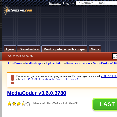
Registrer
|
Logg inn:
Hjem
Downloads
Mest populære nedlastinger
Mer
8/7/2026 5:40:36 AM
AfterDawn
>
Nedlastinger
>
Lyd og bilde
>
Konvertere video
>
MediaCoder v0.6.
Dette er en gammel versjon av programvaren. Du kan også laste ned
v0.8.55.5938 (
eller
v0.8.29.5599 (update only) (siste betaversjon)
.
MediaCoder v0.6.0.3780
LAST
Vista / Win10 / Win7 / Win8 / WinXP