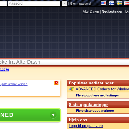
|
Glemt passord
AfterDawn
|
Nedlastinger
|
Di
0.3780
Populære nedlastinger
X
siste stabile versjon)
.
ADVANCED Codecs for Window
Flere populære nedlastinger
Siste oppdateringer
Flere siste oppdateringer
 NED
Hjelp oss
Legg til programvare