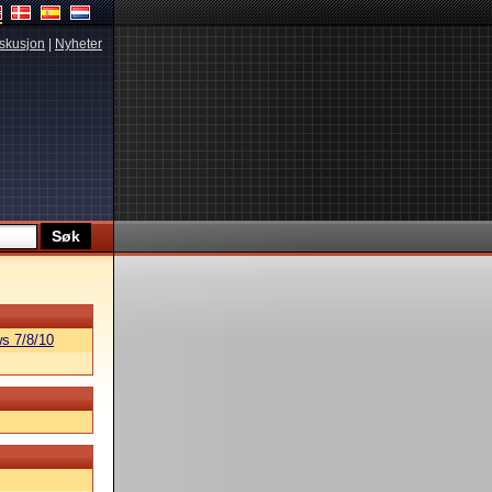
skusjon
|
Nyheter
s 7/8/10