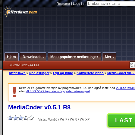
Registrer
|
Logg inn:
Hjem
Downloads
Mest populære nedlastinger
Mer
8/8/2026 8:25:44 PM
AfterDawn
>
Nedlastinger
>
Lyd og bilde
>
Konvertere video
>
MediaCoder v0.5.
Dette er en gammel versjon av programvaren. Du kan også laste ned
v0.8.55.5938 (
eller
v0.8.29.5599 (update only) (siste betaversjon)
.
MediaCoder v0.5.1 R8
LAST
Vista / Win10 / Win7 / Win8 / WinXP