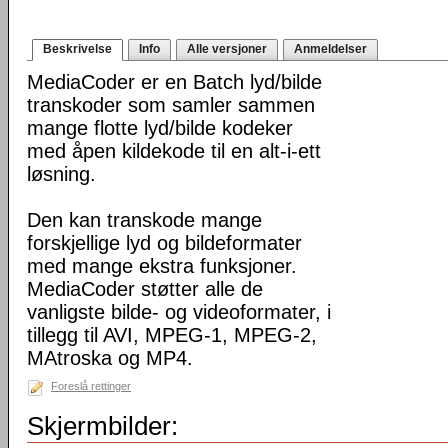
Beskrivelse
Info
Alle versjoner
Anmeldelser
MediaCoder er en Batch lyd/bilde
transkoder som samler sammen
mange flotte lyd/bilde kodeker
med åpen kildekode til en alt-i-ett
løsning.
Den kan transkode mange
forskjellige lyd og bildeformater
med mange ekstra funksjoner.
MediaCoder støtter alle de
vanligste bilde- og videoformater, i
tillegg til AVI, MPEG-1, MPEG-2,
MAtroska og MP4.
Foreslå rettinger
Skjermbilder: