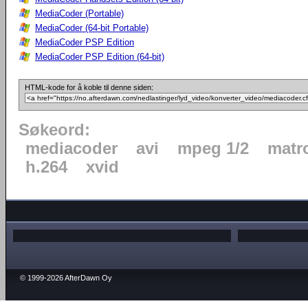
MediaCoder (Portable)
MediaCoder (64-bit Portable)
MediaCoder PSP Edition
MediaCoder PSP Edition (64-bit)
HTML-kode for å koble til denne siden:
Søkeord:
mediacoder
avi
mpeg 1/2
matr
h.264
xvid
© 1999-2026 AfterDawn Oy