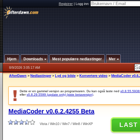
Registrer
|
Logg inn:
Hjem
Downloads
Mest populære nedlastinger
Mer
8/9/2026 3:05:17 AM
AfterDawn
>
Nedlastinger
>
Lyd og bilde
>
Konvertere video
>
MediaCoder v0.6.
Dette er en gammel versjon av programvaren. Du kan også laste ned
v0.8.55.5938 (
eller
v0.8.29.5599 (update only) (siste betaversjon)
.
MediaCoder v0.6.2.4255 Beta
LAST
Vista / Win10 / Win7 / Win8 / WinXP