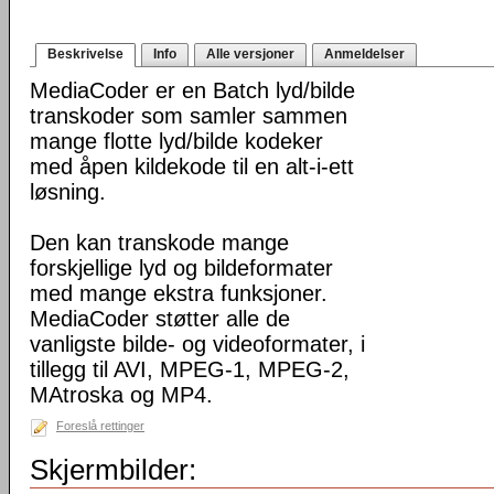
Beskrivelse
Info
Alle versjoner
Anmeldelser
MediaCoder er en Batch lyd/bilde
transkoder som samler sammen
mange flotte lyd/bilde kodeker
med åpen kildekode til en alt-i-ett
løsning.
Den kan transkode mange
forskjellige lyd og bildeformater
med mange ekstra funksjoner.
MediaCoder støtter alle de
vanligste bilde- og videoformater, i
tillegg til AVI, MPEG-1, MPEG-2,
MAtroska og MP4.
Foreslå rettinger
Skjermbilder: