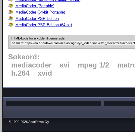
MediaCoder (Portable)
MediaCoder (64-bit Portable)
MediaCoder PSP Edition
MediaCoder PSP Edition (64-bit)
HTML-kode for å koble til denne siden:
Søkeord:
mediacoder
avi
mpeg 1/2
matr
h.264
xvid
© 1999-2026 AfterDawn Oy